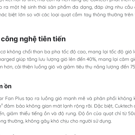
tạo ra một hệ sinh thái sản phẩm đa dạng, đáp ứng nhu cầu
c biệt lớn so với các loại quạt cầm tay thông thường trên 
 công nghệ tiên tiến
cơ không chổi than ba pha tốc độ cao, mang lại tốc độ gió 
harged giúp tăng lưu lượng gió lên đến 40%, mang lại cảm g
n hơn, cải thiện luồng gió và giảm tiêu thụ năng lượng đến 7
m ồn
ar Fan Plus tạo ra luồng gió mạnh mẽ và phân phối không 
m² đảm bảo không gian mát lạnh rộng rãi. Đặc biệt, Cuktech
ến, giảm thiểu tiếng ồn và độ rung. Độ ồn của quạt chỉ từ 5
ông thường, không gây khó chịu cho người sử dụng.