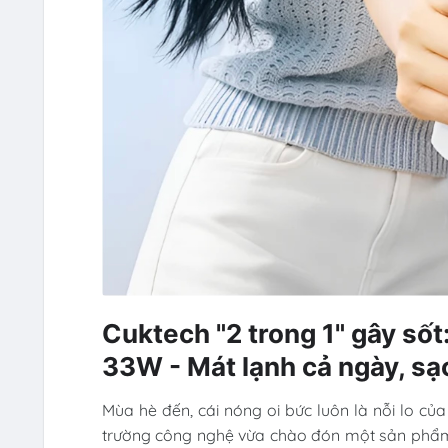
Cuktech "2 trong 1" gây số
33W - Mát lạnh cả ngày, sạc
Mùa hè đến, cái nóng oi bức luôn là nỗi lo của
trường công nghệ vừa chào đón một sản phẩm 