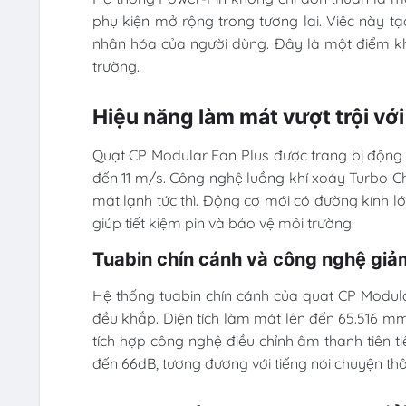
phụ kiện mở rộng trong tương lai. Việc này 
nhân hóa của người dùng. Đây là một điểm khá
trường.
Hiệu năng làm mát vượt trội với
Quạt CP Modular Fan Plus được trang bị động 
đến 11 m/s. Công nghệ luồng khí xoáy Turbo C
mát lạnh tức thì. Động cơ mới có đường kính lớ
giúp tiết kiệm pin và bảo vệ môi trường.
Tuabin chín cánh và công nghệ giả
Hệ thống tuabin chín cánh của quạt CP Modul
đều khắp. Diện tích làm mát lên đến 65.516 m
tích hợp công nghệ điều chỉnh âm thanh tiên ti
đến 66dB, tương đương với tiếng nói chuyện th