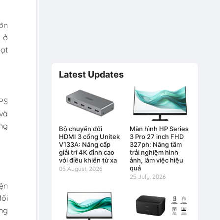
lớn
ờ ở
uạt
Latest Updates
PS
và
ụng
Bộ chuyển đổi
Màn hình HP Series
HDMI 3 cổng Unitek
3 Pro 27 inch FHD
V133A: Nâng cấp
327ph: Nâng tầm
giải trí 4K đỉnh cao
trải nghiệm hình
với điều khiển từ xa
ảnh, làm việc hiệu
quả
05 August, 2026
25 July, 2026
iện
ối
ợng