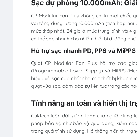
Sạc dự phòng 10.000mAh: Giải
CP Modular Fan Plus không chỉ là một chiếc 
với tổng dung lượng 10.000mAh (tích hợp hai 
mức thấp nhất, 24 giờ ở mức trung bình và 4 
có thể sạc nhanh cho nhiều thiết bị di động như 
Hỗ trợ sạc nhanh PD, PPS và MiPPS
Quạt CP Modular Fan Plus hỗ trợ các gia
(Programmable Power Supply) và MiPPS (Med
hiệu quả sạc cao nhất cho các thiết bị khác n
quạt vừa sạc, đảm bảo sự liên tục trong các ho
Tính năng an toàn và hiển thị tr
Cuktech luôn đặt sự an toàn của người dùng l
pháp bảo vệ như bảo vệ quá dòng, kiểm soá
trong quá trình sử dụng. Hệ thống hiển thị trạ