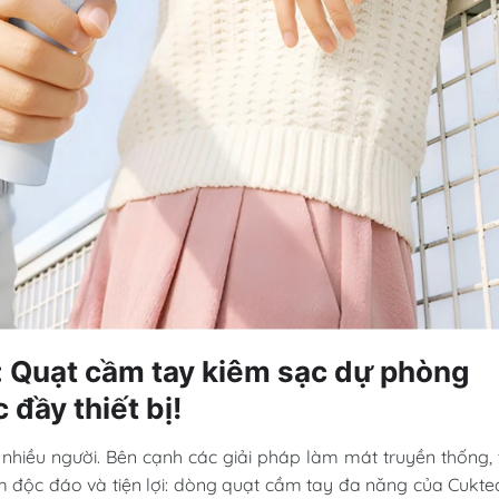
t: Quạt cầm tay kiêm sạc dự phòng
 đầy thiết bị!
 nhiều người. Bên cạnh các giải pháp làm mát truyền thống, 
độc đáo và tiện lợi: dòng quạt cầm tay đa năng của Cukte