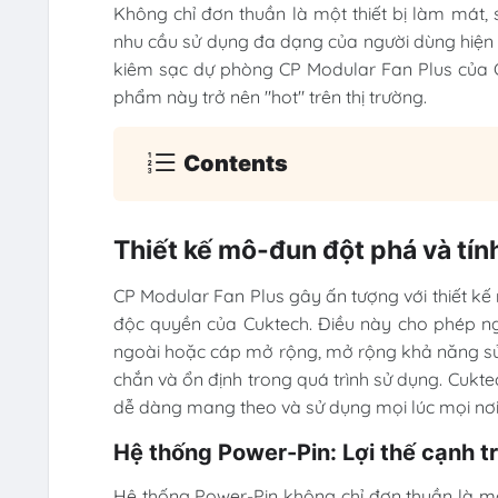
Không chỉ đơn thuần là một thiết bị làm mát
nhu cầu sử dụng đa dạng của người dùng hiện đạ
kiêm sạc dự phòng CP Modular Fan Plus của C
phẩm này trở nên "hot" trên thị trường.
Contents
Thiết kế mô-đun đột phá và tính
CP Modular Fan Plus gây ấn tượng với thiết kế 
độc quyền của Cuktech. Điều này cho phép 
ngoài hoặc cáp mở rộng, mở rộng khả năng sử d
chắn và ổn định trong quá trình sử dụng. Cukt
dễ dàng mang theo và sử dụng mọi lúc mọi nơi
Hệ thống Power-Pin: Lợi thế cạnh 
Hệ thống Power-Pin không chỉ đơn thuần là một