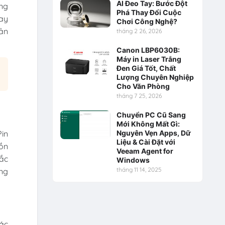
AI Đeo Tay: Bước Đột
ứng
Phá Thay Đổi Cuộc
tay
Chơi Công Nghệ?
sản
tháng 2 26, 2026
Canon LBP6030B:
Máy in Laser Trắng
Đen Giá Tốt, Chất
Lượng Chuyên Nghiệp
Cho Văn Phòng
tháng 7 25, 2026
Chuyển PC Cũ Sang
Mới Không Mất Gì:
Pin
Nguyên Vẹn Apps, Dữ
Liệu & Cài Đặt với
ồn
Veeam Agent for
hắc
Windows
tháng 11 14, 2025
ùng
các