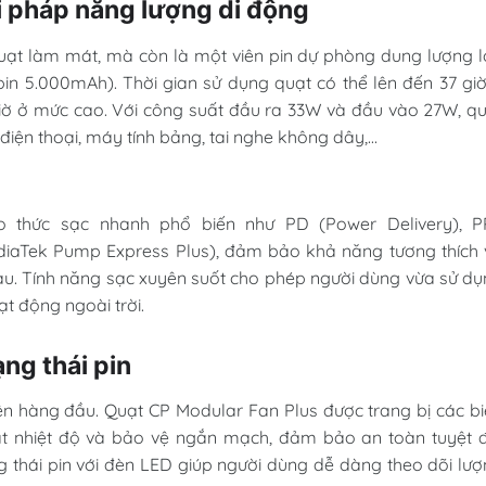
 pháp năng lượng di động
quạt làm mát, mà còn là một viên pin dự phòng dung lượng 
pin 5.000mAh). Thời gian sử dụng quạt có thể lên đến 37 gi
giờ ở mức cao. Với công suất đầu ra 33W và đầu vào 27W, q
điện thoại, máy tính bảng, tai nghe không dây,...
o thức sạc nhanh phổ biến như PD (Power Delivery), P
iaTek Pump Express Plus), đảm bảo khả năng tương thích 
hau. Tính năng sạc xuyên suốt cho phép người dùng vừa sử d
ạt động ngoài trời.
ạng thái pin
ên hàng đầu. Quạt CP Modular Fan Plus được trang bị các b
t nhiệt độ và bảo vệ ngắn mạch, đảm bảo an toàn tuyệt đ
ng thái pin với đèn LED giúp người dùng dễ dàng theo dõi lư