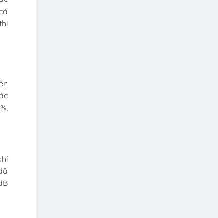
 cá
thị
lên
iác
5%,
khí
 đã
0dB