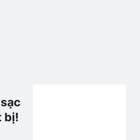
 sạc
 bị!