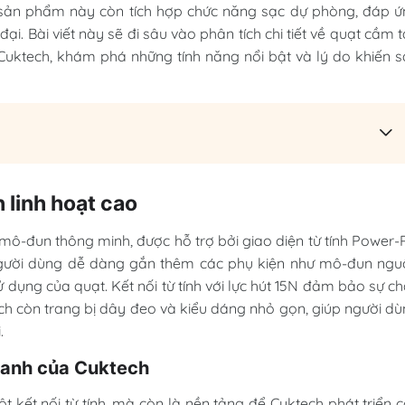
, sản phẩm này còn tích hợp chức năng sạc dự phòng, đáp 
i. Bài viết này sẽ đi sâu vào phân tích chi tiết về quạt cầm 
uktech, khám phá những tính năng nổi bật và lý do khiến 
 linh hoạt cao
mô-đun thông minh, được hỗ trợ bởi giao diện từ tính Power-
người dùng dễ dàng gắn thêm các phụ kiện như mô-đun ngu
ụng của quạt. Kết nối từ tính với lực hút 15N đảm bảo sự c
ech còn trang bị dây đeo và kiểu dáng nhỏ gọn, giúp người d
.
tranh của Cuktech
 kết nối từ tính, mà còn là nền tảng để Cuktech phát triển 