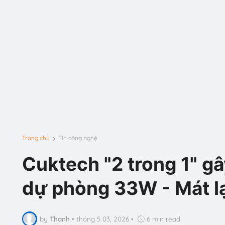
Trang chủ
Tin công nghệ
Cuktech "2 trong 1" gâ
dự phòng 33W - Mát lạn
by
Thanh
•
tháng 5 03, 2026
•
6 min read