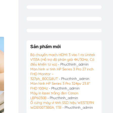
Sản phẩm mới
Bộ chuyển mạch HDMI 3 vào 1 ra Unitek
V133A (Hỗ trợ độ phân giải 4K/30Hz, Có
điều khiển từ xa)
- Phucthinh_admin
Màn hình vi tính HP Series 3 Pro 27 inch
FHD Monitor –
327ph_B0CG8UT
- Phucthinh_admin
Màn hình HP Series 3 Pro 324pv 23.8″
FHD 100Hz
- Phucthinh_admin
Máy in laser trắng đen Canon
LBP6030B
- Phucthinh_admin
Ổ cứng máy vi tính SSD hiệu WESTERN
WDS100T3B0A, 1TB
- Phucthinh_admin