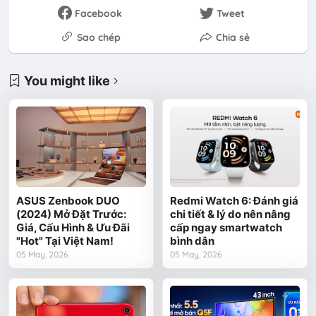
Facebook
Tweet
Sao chép
Chia sẻ
You might like
ASUS Zenbook DUO
Redmi Watch 6: Đánh giá
(2024) Mở Đặt Trước:
chi tiết & lý do nên nâng
Giá, Cấu Hình & Ưu Đãi
cấp ngay smartwatch
"Hot" Tại Việt Nam!
bình dân
05 May, 2026
05 May, 2026