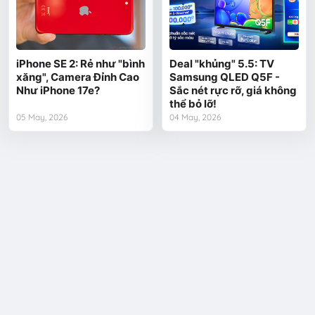
iPhone SE 2: Rẻ như "bình
Deal "khủng" 5.5: TV
xăng", Camera Đỉnh Cao
Samsung QLED Q5F -
Như iPhone 17e?
Sắc nét rực rỡ, giá không
thể bỏ lỡ!
05 May, 2026
04 May, 2026