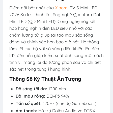
Điểm nổi bật nhất của
Xiaomi
TV S Mini LED
2026 Series chính là công nghệ Quantum Dot
Mini LED (QD Mini LED). Công nghệ này kết
hợp hàng nghìn đèn LED siêu nhỏ với các
chấm lượng tử, giúp tái tạo màu sắc sống
động và chính xác hơn bao giờ hết. Hệ thống
làm tối cục bộ với số vùng điều khiển lên đến
512 đèn nền giúp kiểm soát ánh sáng một cách
tinh vi, mang lại độ tương phản sâu và chi tiết
sắc nét trong từng khung hình.
Thông Số Kỹ Thuật Ấn Tượng
Độ sáng tối đa:
1200 nits
Dải màu rộng:
DCI-P3 94%
Tần số quét:
120Hz (chế độ Gameboost)
Âm thanh:
Hỗ trợ Dolby Audio và DTS:X