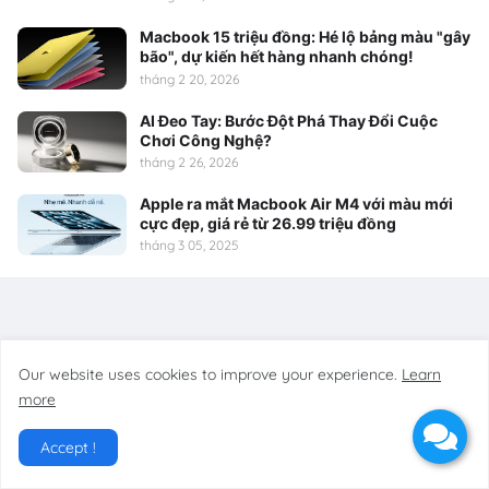
Macbook 15 triệu đồng: Hé lộ bảng màu "gây
bão", dự kiến hết hàng nhanh chóng!
tháng 2 20, 2026
AI Đeo Tay: Bước Đột Phá Thay Đổi Cuộc
Chơi Công Nghệ?
tháng 2 26, 2026
Apple ra mắt Macbook Air M4 với màu mới
cực đẹp, giá rẻ từ 26.99 triệu đồng
tháng 3 05, 2025
Our website uses cookies to improve your experience.
Learn
more
Accept !