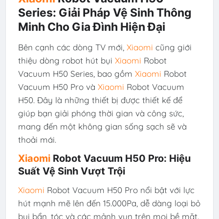
Series: Giải Pháp Vệ Sinh Thông
Minh Cho Gia Đình Hiện Đại
Bên cạnh các dòng TV mới,
Xiaomi
cũng giới
thiệu dòng robot hút bụi
Xiaomi
Robot
Vacuum H50 Series, bao gồm
Xiaomi
Robot
Vacuum H50 Pro và
Xiaomi
Robot Vacuum
H50. Đây là những thiết bị được thiết kế để
giúp bạn giải phóng thời gian và công sức,
mang đến một không gian sống sạch sẽ và
thoải mái.
Xiaomi
Robot Vacuum H50 Pro: Hiệu
Suất Vệ Sinh Vượt Trội
Xiaomi
Robot Vacuum H50 Pro nổi bật với lực
hút mạnh mẽ lên đến 15.000Pa, dễ dàng loại bỏ
bụi bẩn, tóc và các mảnh vụn trên mọi bề mặt.