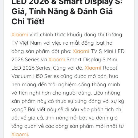
LED 2026 & Smart Display S:
Giá, Tính Năng & Đánh Giá
Chi Tiết!
Xiaomi
vừa chính thức khuấy động thị trường
TV Việt Nam với việc ra mắt đồng loạt hai
dòng sản phẩm đột phá:
Xiaomi
TV S Mini LED
2026 Series và
Xiaomi
Smart Display S Mini
LED 2026 Series. Cùng với đó,
Xiaomi
Robot
Vacuum H50 Series cũng được mở bán, hứa
hẹn mang đến trải nghiệm sống thông minh
và tiện nghi hơn cho người dùng. Liệu những
sản phẩm này có thực sự xứng đáng với sự kỳ
vọng? Bài viết này sẽ đi sâu vào phân tích chi
tiết về giá cả, tính năng nổi bật và đánh giá
tổng quan về các dòng sản phẩm mới nhất từ
Xiaomi
.