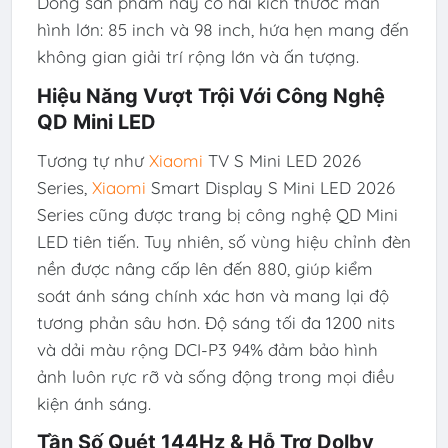
Dòng sản phẩm này có hai kích thước màn
hình lớn: 85 inch và 98 inch, hứa hẹn mang đến
không gian giải trí rộng lớn và ấn tượng.
Hiệu Năng Vượt Trội Với Công Nghệ
QD Mini LED
Tương tự như
Xiaomi
TV S Mini LED 2026
Series,
Xiaomi
Smart Display S Mini LED 2026
Series cũng được trang bị công nghệ QD Mini
LED tiên tiến. Tuy nhiên, số vùng hiệu chỉnh đèn
nền được nâng cấp lên đến 880, giúp kiểm
soát ánh sáng chính xác hơn và mang lại độ
tương phản sâu hơn. Độ sáng tối đa 1200 nits
và dải màu rộng DCI-P3 94% đảm bảo hình
ảnh luôn rực rỡ và sống động trong mọi điều
kiện ánh sáng.
Tần Số Quét 144Hz & Hỗ Trợ Dolby