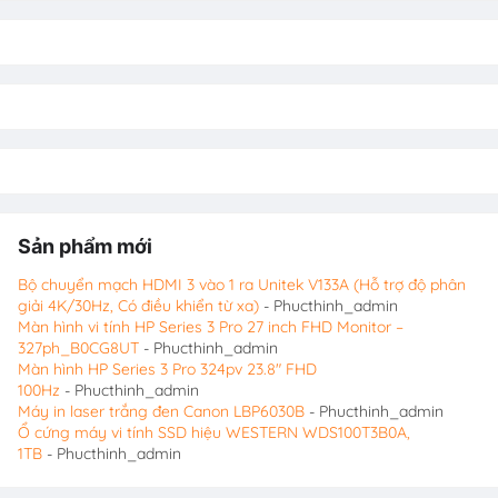
Sản phẩm mới
Bộ chuyển mạch HDMI 3 vào 1 ra Unitek V133A (Hỗ trợ độ phân
giải 4K/30Hz, Có điều khiển từ xa)
- Phucthinh_admin
Màn hình vi tính HP Series 3 Pro 27 inch FHD Monitor –
327ph_B0CG8UT
- Phucthinh_admin
Màn hình HP Series 3 Pro 324pv 23.8″ FHD
100Hz
- Phucthinh_admin
Máy in laser trắng đen Canon LBP6030B
- Phucthinh_admin
Ổ cứng máy vi tính SSD hiệu WESTERN WDS100T3B0A,
1TB
- Phucthinh_admin