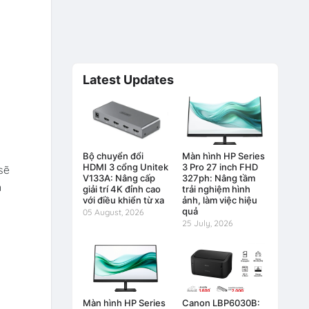
Latest Updates
Bộ chuyển đổi
Màn hình HP Series
HDMI 3 cổng Unitek
3 Pro 27 inch FHD
sẽ
V133A: Nâng cấp
327ph: Nâng tầm
n
giải trí 4K đỉnh cao
trải nghiệm hình
với điều khiển từ xa
ảnh, làm việc hiệu
quả
05 August, 2026
25 July, 2026
Màn hình HP Series
Canon LBP6030B: