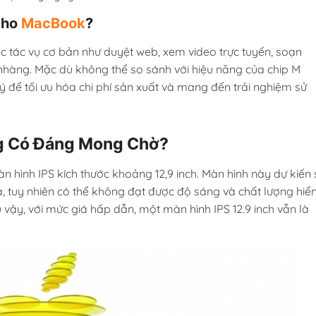
Cho
MacBook
?
c tác vụ cơ bản như duyệt web, xem video trực tuyến, soạn
nhàng. Mặc dù không thể so sánh với hiệu năng của chip M
lý để tối ưu hóa chi phí sản xuất và mang đến trải nghiệm sử
ng Có Đáng Mong Chờ?
n hình IPS kích thước khoảng 12,9 inch. Màn hình này dự kiến 
, tuy nhiên có thể không đạt được độ sáng và chất lượng hiể
 vậy, với mức giá hấp dẫn, một màn hình IPS 12.9 inch vẫn là