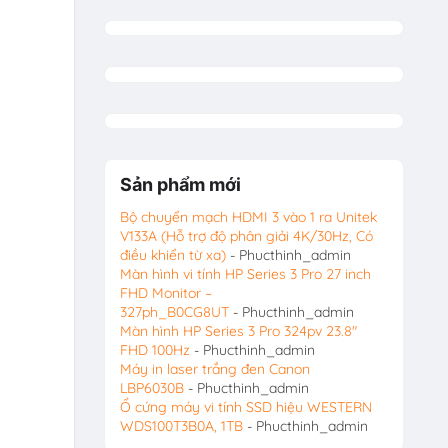
Sản phẩm mới
Bộ chuyển mạch HDMI 3 vào 1 ra Unitek
V133A (Hỗ trợ độ phân giải 4K/30Hz, Có
điều khiển từ xa)
- Phucthinh_admin
Màn hình vi tính HP Series 3 Pro 27 inch
FHD Monitor –
327ph_B0CG8UT
- Phucthinh_admin
Màn hình HP Series 3 Pro 324pv 23.8″
FHD 100Hz
- Phucthinh_admin
Máy in laser trắng đen Canon
LBP6030B
- Phucthinh_admin
Ổ cứng máy vi tính SSD hiệu WESTERN
WDS100T3B0A, 1TB
- Phucthinh_admin