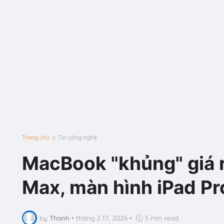
Trang chủ
Tin công nghệ
MacBook "khủng" giá r
Max, màn hình iPad Pr
by
Thanh
•
tháng 2 17, 2026
•
5 min read