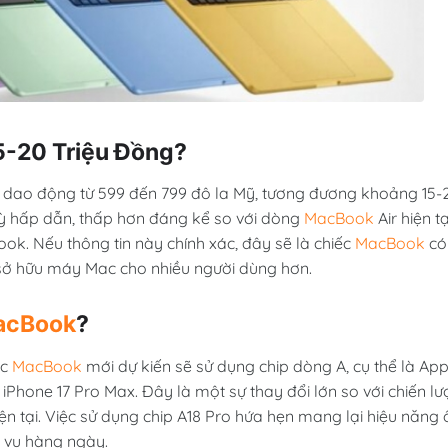
5-20 Triệu Đồng?
 dao động từ 599 đến 799 đô la Mỹ, tương đương khoảng 15-
kỳ hấp dẫn, thấp hơn đáng kể so với dòng
MacBook
Air hiện tạ
ok. Nếu thông tin này chính xác, đây sẽ là chiếc
MacBook
có
i sở hữu máy Mac cho nhiều người dùng hơn.
acBook
?
ệc
MacBook
mới dự kiến sẽ sử dụng chip dòng A, cụ thể là App
 iPhone 17 Pro Max. Đây là một sự thay đổi lớn so với chiến lư
ện tại. Việc sử dụng chip A18 Pro hứa hẹn mang lại hiệu năng 
c vụ hàng ngày.