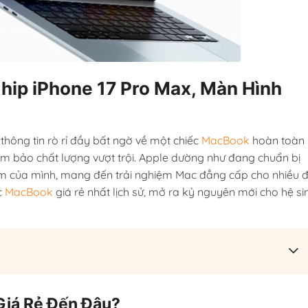
hip iPhone 17 Pro Max, Màn Hình
hông tin rò rỉ đầy bất ngờ về một chiếc
MacBook
hoàn toàn
m bảo chất lượng vượt trội. Apple dường như đang chuẩn bị
m của mình, mang đến trải nghiệm Mac đẳng cấp cho nhiều đ
c
MacBook
giá rẻ nhất lịch sử, mở ra kỷ nguyên mới cho hệ si
iá Rẻ Đến Đâu?