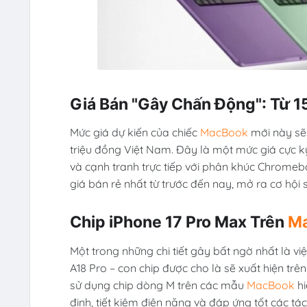
Giá Bán "Gây Chấn Động": Từ 1
Mức giá dự kiến của chiếc
MacBook
mới này sẽ
triệu đồng Việt Nam. Đây là một mức giá cực 
và cạnh tranh trực tiếp với phân khúc Chromebo
giá bán rẻ nhất từ trước đến nay, mở ra cơ hộ
Chip iPhone 17 Pro Max Trên
M
Một trong những chi tiết gây bất ngờ nhất là vi
A18 Pro – con chip được cho là sẽ xuất hiện trên
sử dụng chip dòng M trên các mẫu
MacBook
hi
định, tiết kiệm điện năng và đáp ứng tốt các tá