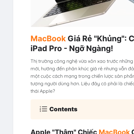
MacBook
Giá Rẻ "Khủng": C
iPad Pro - Ngỡ Ngàng!
Thị trường công nghệ vừa xôn xao trước những t
mới, hướng đến phân khúc giá rẻ nhưng vẫn đả
một cuộc cách mạng trong chiến lược sản phẩ
tượng người dùng hơn. Liệu đây có phải là chiế
thái Apple?
Contents
Apple "Thâm" Chiếc
MacBook
G