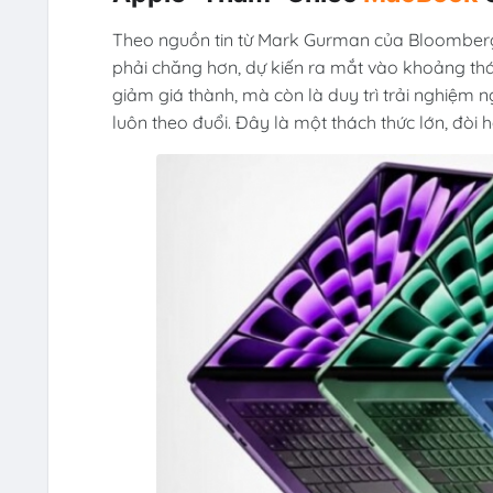
Theo nguồn tin từ Mark Gurman của Bloomberg
phải chăng hơn, dự kiến ra mắt vào khoảng thá
giảm giá thành, mà còn là duy trì trải nghiệm
luôn theo đuổi. Đây là một thách thức lớn, đòi h