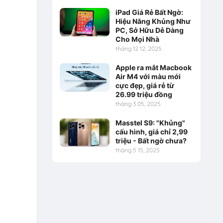
iPad Giá Rẻ Bất Ngờ:
Hiệu Năng Khủng Như
PC, Sở Hữu Dễ Dàng
Cho Mọi Nhà
tháng 12 12, 2025
Apple ra mắt Macbook
Air M4 với màu mới
cực đẹp, giá rẻ từ
26.99 triệu đồng
tháng 3 05, 2025
Masstel S9: "Khủng"
cấu hình, giá chỉ 2,99
triệu - Bất ngờ chưa?
tháng 5 15, 2025