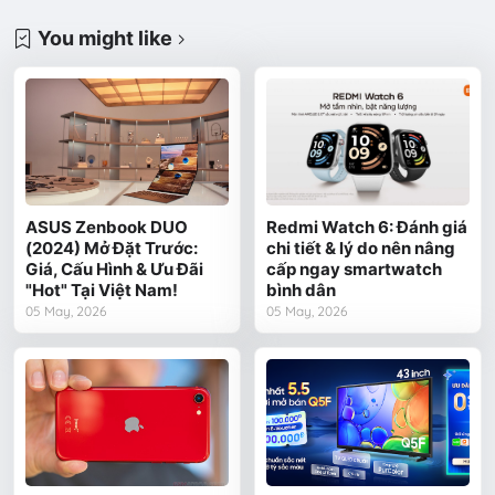
You might like
ASUS Zenbook DUO
Redmi Watch 6: Đánh giá
(2024) Mở Đặt Trước:
chi tiết & lý do nên nâng
Giá, Cấu Hình & Ưu Đãi
cấp ngay smartwatch
"Hot" Tại Việt Nam!
bình dân
05 May, 2026
05 May, 2026