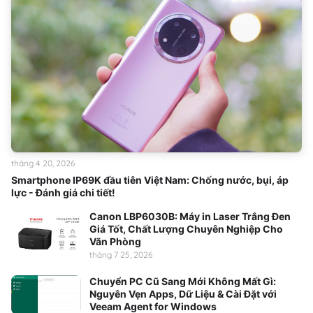
tháng 4 20, 2026
Smartphone IP69K đầu tiên Việt Nam: Chống nước, bụi, áp
lực - Đánh giá chi tiết!
Canon LBP6030B: Máy in Laser Trắng Đen
Giá Tốt, Chất Lượng Chuyên Nghiệp Cho
Văn Phòng
tháng 7 25, 2026
Chuyển PC Cũ Sang Mới Không Mất Gì:
Nguyên Vẹn Apps, Dữ Liệu & Cài Đặt với
Veeam Agent for Windows