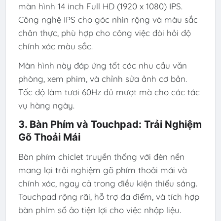
màn hình 14 inch Full HD (1920 x 1080) IPS.
Công nghệ IPS cho góc nhìn rộng và màu sắc
chân thực, phù hợp cho công việc đòi hỏi độ
chính xác màu sắc.
Màn hình này đáp ứng tốt các nhu cầu văn
phòng, xem phim, và chỉnh sửa ảnh cơ bản.
Tốc độ làm tươi 60Hz đủ mượt mà cho các tác
vụ hàng ngày.
3. Bàn Phím và Touchpad: Trải Nghiệm
Gõ Thoải Mái
Bàn phím chiclet truyền thống với đèn nền
mang lại trải nghiệm gõ phím thoải mái và
chính xác, ngay cả trong điều kiện thiếu sáng.
Touchpad rộng rãi, hỗ trợ đa điểm, và tích hợp
bàn phím số ảo tiện lợi cho việc nhập liệu.