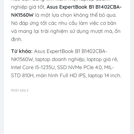
nghiệp giá tốt,
Asus ExpertBook B1 B1402CBA-
NK1560W
là một lựa chọn không thể bỏ qua.
Nó đáp ứng tốt các nhu cầu làm việc cơ bản
và mang lại trải nghiệm sử dụng mượt mà, ổn
định.
Từ khóa:
Asus ExpertBook B1 B1402CBA-
NK1560W, laptop doanh nghiệp, laptop giá rẻ,
Intel Core i5-1235U, SSD NVMe PCIe 4.0, MIL-
STD 810H, màn hình Full HD IPS, laptop 14 inch.
POST ADS 2