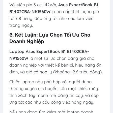
Với viên pin 3 cell 42Wh,
Asus ExpertBook B1
B1402CBA-NK1560W
cung cấp thời lượng pin
từ 5-8 tiếng, đáp ứng tốt nhu cầu làm việc
trong ngày.
6. Kết Luận: Lựa Chọn Tối Ưu Cho
Doanh Nghiệp
Laptop Asus ExpertBook B1 B1402CBA-
NK1560W
là một sự lựa chọn đáng giá cho
doanh nghiệp với thiết kế bền bỉ, hiệu năng ổn
định, và giá cả hợp lý (khoảng 12.6 triệu đồng).
Chiếc laptop này phù hợp với người dùng
thường xuyên di chuyển, cần một chiếc máy
tính xách tay mạnh mẽ, đáng tin cậy, và đáp
ứng tốt các nhu cầu công việc hàng ngày.
Nếu bạn đang tìm kiếm một laptop doanh