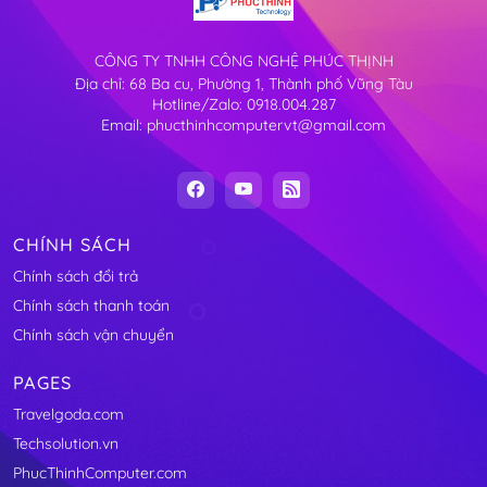
CÔNG TY TNHH CÔNG NGHỆ PHÚC THỊNH
Địa chỉ: 68 Ba cu, Phường 1, Thành phố Vũng Tàu
Hotline/Zalo: 0918.004.287
Email: phucthinhcomputervt@gmail.com
CHÍNH SÁCH
Chính sách đổi trả
Chính sách thanh toán
Chính sách vận chuyển
PAGES
Travelgoda.com
Techsolution.vn
PhucThinhComputer.com