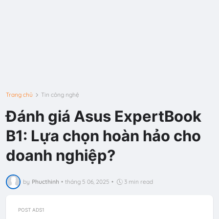
Trang chủ
Tin công nghệ
Đánh giá Asus ExpertBook
B1: Lựa chọn hoàn hảo cho
doanh nghiệp?
by
Phucthinh
•
tháng 5 06, 2025
•
3 min read
POST ADS1