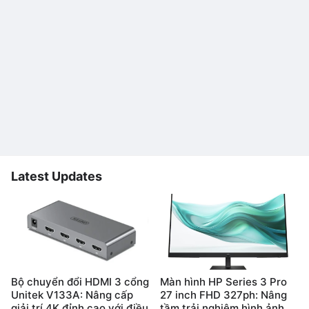
Latest Updates
Bộ chuyển đổi HDMI 3 cổng
Màn hình HP Series 3 Pro
Unitek V133A: Nâng cấp
27 inch FHD 327ph: Nâng
giải trí 4K đỉnh cao với điều
tầm trải nghiệm hình ảnh,