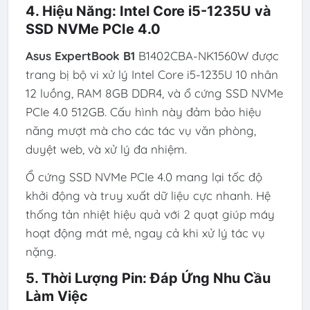
4. Hiệu Năng: Intel Core i5-1235U và
SSD NVMe PCIe 4.0
Asus ExpertBook B1
B1402CBA-NK1560W được
trang bị bộ vi xử lý Intel Core i5-1235U 10 nhân
12 luồng, RAM 8GB DDR4, và ổ cứng SSD NVMe
PCIe 4.0 512GB. Cấu hình này đảm bảo hiệu
năng mượt mà cho các tác vụ văn phòng,
duyệt web, và xử lý đa nhiệm.
Ổ cứng SSD NVMe PCIe 4.0 mang lại tốc độ
khởi động và truy xuất dữ liệu cực nhanh. Hệ
thống tản nhiệt hiệu quả với 2 quạt giúp máy
hoạt động mát mẻ, ngay cả khi xử lý tác vụ
nặng.
5. Thời Lượng Pin: Đáp Ứng Nhu Cầu
Làm Việc