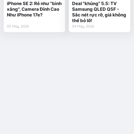
iPhone SE 2: Rẻ như "bình
Deal "khủng" 5.5: TV
xăng", Camera Đỉnh Cao
Samsung QLED Q5F -
Như iPhone 17e?
Sắc nét rực rỡ, giá không
thể bỏ lỡ!
05 May, 2026
04 May, 2026