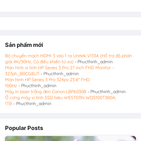
Sản phẩm mới
Bộ chuyển mạch HDMI 3 vào 1 ra Unitek V133A (Hỗ trợ độ phân
giải 4K/30Hz, Có điều khiển từ xa)
- Phucthinh_admin
Màn hình vi tính HP Series 3 Pro 27 inch FHD Monitor –
327ph_B0CG8UT
- Phucthinh_admin
Màn hình HP Series 3 Pro 324pv 23.8″ FHD
100Hz
- Phucthinh_admin
Máy in laser trắng đen Canon LBP6030B
- Phucthinh_admin
Ổ cứng máy vi tính SSD hiệu WESTERN WDS100T3B0A,
1TB
- Phucthinh_admin
Popular Posts