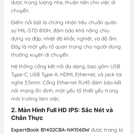
được trọng lượng nhẹ, thuận tiện cho việc di
chuyển.
Điểm nổi bật là chứng nhận tiêu chuẩn quân
sự MIL-STD 810H, đảm bảo khả năng chịu
đựng va đập, nhiệt độ khắc nghiệt, và độ ẩm.
Đây là một yếu tố quan trọng cho người dùng
thường xuyên di chuyển.
Hệ thống cổng kết nối đa dạng, bao gồm USB
Type-C, USB Type-A, HDMI, Ethernet, và jack tai
nghe 3.5mm. Cổng Ethernet RJ45 đảm bảo kết
nối mạng ổn định, một yếu tố thiết yếu trong
môi trường làm việc.
2. Màn Hình Full HD IPS: Sắc Nét và
Chân Thực
ExpertBook B1402CBA-NK1560W
được trang bị