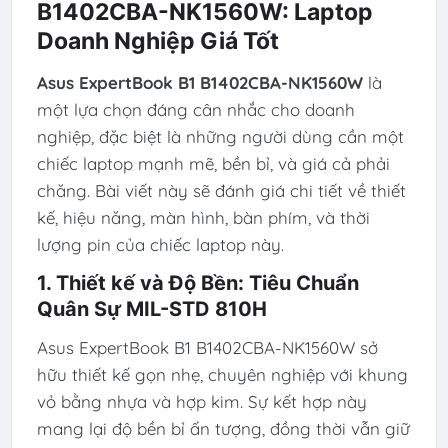
B1402CBA-NK1560W: Laptop
Doanh Nghiệp Giá Tốt
Asus ExpertBook B1 B1402CBA-NK1560W
là
một lựa chọn đáng cân nhắc cho doanh
nghiệp, đặc biệt là những người dùng cần một
chiếc laptop mạnh mẽ, bền bỉ, và giá cả phải
chăng. Bài viết này sẽ đánh giá chi tiết về thiết
kế, hiệu năng, màn hình, bàn phím, và thời
lượng pin của chiếc laptop này.
1. Thiết kế và Độ Bền: Tiêu Chuẩn
Quân Sự MIL-STD 810H
Asus ExpertBook B1 B1402CBA-NK1560W sở
hữu thiết kế gọn nhẹ, chuyên nghiệp với khung
vỏ bằng nhựa và hợp kim. Sự kết hợp này
mang lại độ bền bỉ ấn tượng, đồng thời vẫn giữ