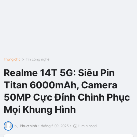
Trang chủ
Tin công nghệ
Realme 14T 5G: Siêu Pin
Titan 6000mAh, Camera
50MP Cực Đỉnh Chinh Phục
Mọi Khung Hình
by
Phucthinh
•
tháng 5 09, 2025
•
11 min read