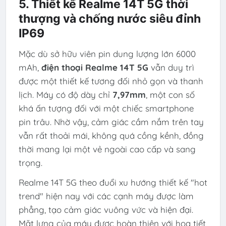
5. Thiết kế Realme 14T 5G thời
thượng và chống nước siêu đỉnh
IP69
Mặc dù sở hữu viên pin dung lượng lớn 6000
mAh,
điện thoại Realme 14T 5G
vẫn duy trì
được một thiết kế tương đối nhỏ gọn và thanh
lịch. Máy có độ dày chỉ
7,97mm
, một con số
khá ấn tượng đối với một chiếc smartphone
pin trâu. Nhờ vậy, cảm giác cầm nắm trên tay
vẫn rất thoải mái, không quá cồng kềnh, đồng
thời mang lại một vẻ ngoài cao cấp và sang
trọng.
Realme 14T 5G theo đuổi xu hướng thiết kế "hot
trend" hiện nay với các cạnh máy được làm
phẳng, tạo cảm giác vuông vức và hiện đại.
Mặt lưng của máy được hoàn thiện với họa tiết