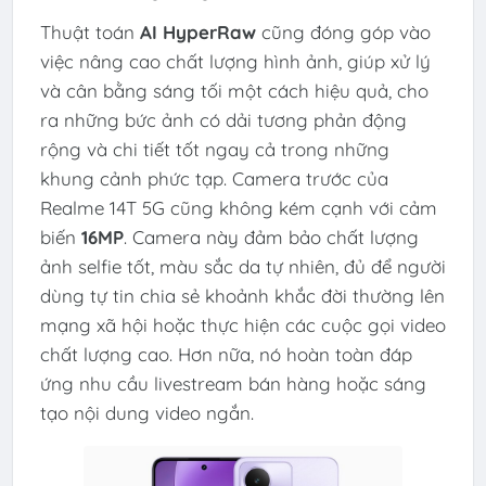
Thuật toán
AI HyperRaw
cũng đóng góp vào
việc nâng cao chất lượng hình ảnh, giúp xử lý
và cân bằng sáng tối một cách hiệu quả, cho
ra những bức ảnh có dải tương phản động
rộng và chi tiết tốt ngay cả trong những
khung cảnh phức tạp. Camera trước của
Realme 14T 5G cũng không kém cạnh với cảm
biến
16MP
. Camera này đảm bảo chất lượng
ảnh selfie tốt, màu sắc da tự nhiên, đủ để người
dùng tự tin chia sẻ khoảnh khắc đời thường lên
mạng xã hội hoặc thực hiện các cuộc gọi video
chất lượng cao. Hơn nữa, nó hoàn toàn đáp
ứng nhu cầu livestream bán hàng hoặc sáng
tạo nội dung video ngắn.