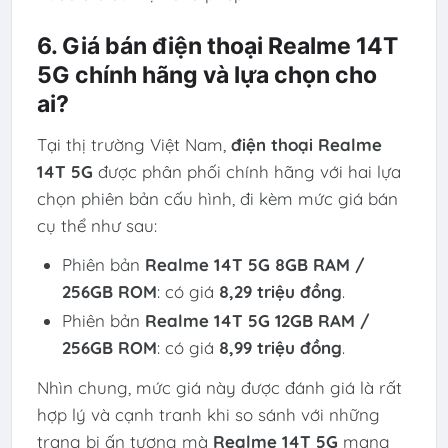
6. Giá bán điện thoại Realme 14T
5G chính hãng và lựa chọn cho
ai?
Tại thị trường Việt Nam,
điện thoại Realme
14T 5G
được phân phối chính hãng với hai lựa
chọn phiên bản cấu hình, đi kèm mức giá bán
cụ thể như sau:
Phiên bản
Realme 14T 5G 8GB RAM /
256GB ROM
: có giá
8,29 triệu đồng
.
Phiên bản
Realme 14T 5G 12GB RAM /
256GB ROM
: có giá
8,99 triệu đồng
.
Nhìn chung, mức giá này được đánh giá là rất
hợp lý và cạnh tranh khi so sánh với những
trang bị ấn tượng mà
Realme 14T 5G
mang