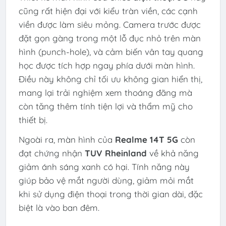
cũng rất hiện đại với kiểu tràn viền, các cạnh
viền được làm siêu mỏng. Camera trước được
đặt gọn gàng trong một lỗ đục nhỏ trên màn
hình (punch-hole), và cảm biến vân tay quang
học được tích hợp ngay phía dưới màn hình.
Điều này không chỉ tối ưu không gian hiển thị,
mang lại trải nghiệm xem thoáng đãng mà
còn tăng thêm tính tiện lợi và thẩm mỹ cho
thiết bị.
Ngoài ra, màn hình của
Realme 14T 5G
còn
đạt chứng nhận
TUV Rheinland
về khả năng
giảm ánh sáng xanh có hại. Tính năng này
giúp bảo vệ mắt người dùng, giảm mỏi mắt
khi sử dụng điện thoại trong thời gian dài, đặc
biệt là vào ban đêm.