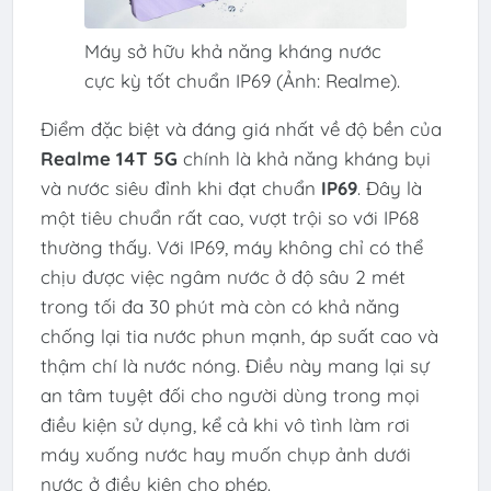
Máy sở hữu khả năng kháng nước
cực kỳ tốt chuẩn IP69 (Ảnh: Realme).
Điểm đặc biệt và đáng giá nhất về độ bền của
Realme 14T 5G
chính là khả năng kháng bụi
và nước siêu đỉnh khi đạt chuẩn
IP69
. Đây là
một tiêu chuẩn rất cao, vượt trội so với IP68
thường thấy. Với IP69, máy không chỉ có thể
chịu được việc ngâm nước ở độ sâu 2 mét
trong tối đa 30 phút mà còn có khả năng
chống lại tia nước phun mạnh, áp suất cao và
thậm chí là nước nóng. Điều này mang lại sự
an tâm tuyệt đối cho người dùng trong mọi
điều kiện sử dụng, kể cả khi vô tình làm rơi
máy xuống nước hay muốn chụp ảnh dưới
nước ở điều kiện cho phép.