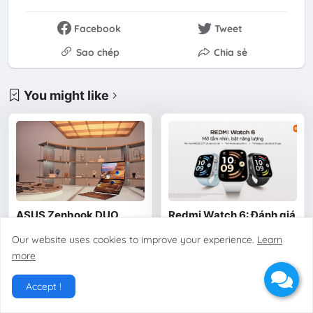
Facebook
Tweet
Sao chép
Chia sẻ
You might like
ASUS Zenbook DUO
Redmi Watch 6: Đánh giá
(2024) Mở Đặt Trước:
chi tiết & lý do nên nâng
Our website uses cookies to improve your experience.
Learn
Giá, Cấu Hình & Ưu Đãi
cấp ngay smartwatch
"Hot" Tại Việt Nam!
bình dân
more
05 May, 2026
05 May, 2026
Accept !