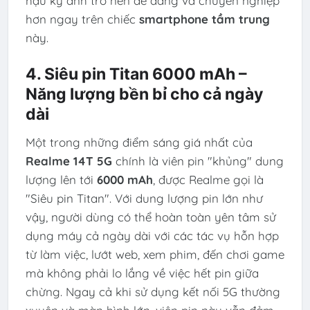
hậu kỳ ảnh trở nên dễ dàng và chuyên nghiệp
hơn ngay trên chiếc
smartphone tầm trung
này.
4. Siêu pin Titan 6000 mAh –
Năng lượng bền bỉ cho cả ngày
dài
Một trong những điểm sáng giá nhất của
Realme 14T 5G
chính là viên pin "khủng" dung
lượng lên tới
6000 mAh
, được Realme gọi là
"Siêu pin Titan". Với dung lượng pin lớn như
vậy, người dùng có thể hoàn toàn yên tâm sử
dụng máy cả ngày dài với các tác vụ hỗn hợp
từ làm việc, lướt web, xem phim, đến chơi game
mà không phải lo lắng về việc hết pin giữa
chừng. Ngay cả khi sử dụng kết nối 5G thường