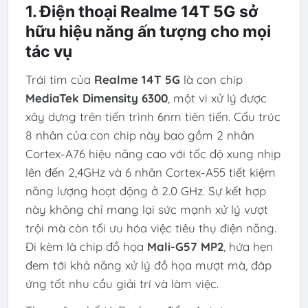
1. Điện thoại Realme 14T 5G sở
hữu hiệu năng ấn tượng cho mọi
tác vụ
Trái tim của
Realme 14T 5G
là con chip
MediaTek Dimensity 6300
, một vi xử lý được
xây dựng trên tiến trình 6nm tiên tiến. Cấu trúc
8 nhân của con chip này bao gồm 2 nhân
Cortex-A76 hiệu năng cao với tốc độ xung nhịp
lên đến 2,4GHz và 6 nhân Cortex-A55 tiết kiệm
năng lượng hoạt động ở 2.0 GHz. Sự kết hợp
này không chỉ mang lại sức mạnh xử lý vượt
trội mà còn tối ưu hóa việc tiêu thụ điện năng.
Đi kèm là chip đồ họa
Mali-G57 MP2
, hứa hẹn
đem tới khả năng xử lý đồ họa mượt mà, đáp
ứng tốt nhu cầu giải trí và làm việc.