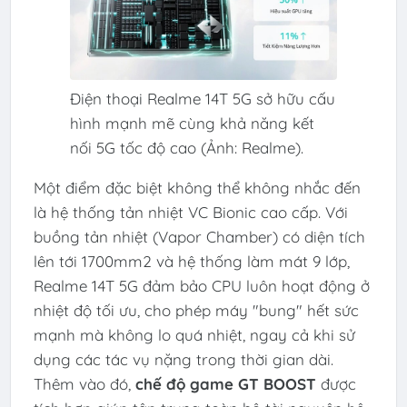
Điện thoại Realme 14T 5G sở hữu cấu
hình mạnh mẽ cùng khả năng kết
nối 5G tốc độ cao (Ảnh: Realme).
Một điểm đặc biệt không thể không nhắc đến
là hệ thống tản nhiệt VC Bionic cao cấp. Với
buồng tản nhiệt (Vapor Chamber) có diện tích
lên tới 1700mm2 và hệ thống làm mát 9 lớp,
Realme 14T 5G đảm bảo CPU luôn hoạt động ở
nhiệt độ tối ưu, cho phép máy "bung" hết sức
mạnh mà không lo quá nhiệt, ngay cả khi sử
dụng các tác vụ nặng trong thời gian dài.
Thêm vào đó,
chế độ game GT BOOST
được