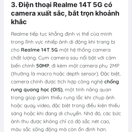
3. Điện thoại Realme 14T 5G có
camera xuất sắc, bắt trọn khoảnh
khắc
Realme tiếp tục khẳng định vị thế của mình
trong lĩnh vực nhiếp ảnh di động khi trang bị
cho
Realme 14T 5G
một hệ thống camera
chất lượng. Cụm camera sau nổi bật với cảm
biến chính
50MP
, đi kèm một camera phụ 2MP
(thường là macro hoặc depth sensor). Đặc biệt,
camera chính được tích hợp công nghệ
chống
rung quang học (OIS)
, một tính năng quan
trọng giúp giảm thiểu rung lắc khi chụp ảnh
hoặc quay video, đặc biệt trong điều kiện thiếu
sáng hoặc khi đang di chuyển. Nhờ đó, các bức
ảnh thu được không chỉ có độ sắc nét cao,
màu sắc sống động mà còn ổn định hơn.