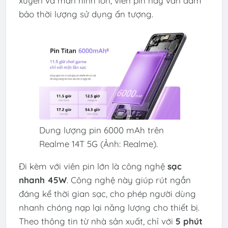
xuyên và màn hình lớn, viên pin này vẫn đảm
bảo thời lượng sử dụng ấn tượng.
Dung lượng pin 6000 mAh trên
Realme 14T 5G (Ảnh: Realme).
Đi kèm với viên pin lớn là công nghệ
sạc
nhanh 45W
. Công nghệ này giúp rút ngắn
đáng kể thời gian sạc, cho phép người dùng
nhanh chóng nạp lại năng lượng cho thiết bị.
Theo thông tin từ nhà sản xuất, chỉ với
5 phút