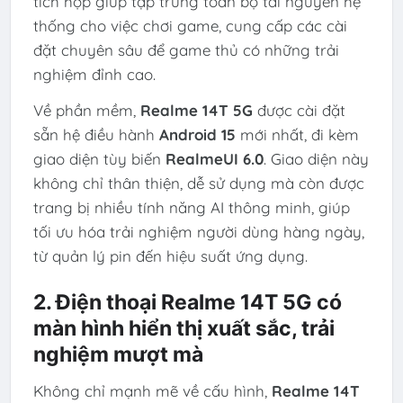
tích hợp giúp tập trung toàn bộ tài nguyên hệ
thống cho việc chơi game, cung cấp các cài
đặt chuyên sâu để game thủ có những trải
nghiệm đỉnh cao.
Về phần mềm,
Realme 14T 5G
được cài đặt
sẵn hệ điều hành
Android 15
mới nhất, đi kèm
giao diện tùy biến
RealmeUI 6.0
. Giao diện này
không chỉ thân thiện, dễ sử dụng mà còn được
trang bị nhiều tính năng AI thông minh, giúp
tối ưu hóa trải nghiệm người dùng hàng ngày,
từ quản lý pin đến hiệu suất ứng dụng.
2. Điện thoại Realme 14T 5G có
màn hình hiển thị xuất sắc, trải
nghiệm mượt mà
Không chỉ mạnh mẽ về cấu hình,
Realme 14T