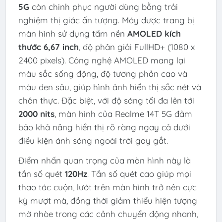
5G
còn chinh phục người dùng bằng trải
nghiệm thị giác ấn tượng. Máy được trang bị
màn hình sử dụng tấm nền
AMOLED kích
thước 6,67 inch
, độ phân giải FullHD+ (1080 x
2400 pixels). Công nghệ AMOLED mang lại
màu sắc sống động, độ tương phản cao và
màu đen sâu, giúp hình ảnh hiển thị sắc nét và
chân thực. Đặc biệt, với độ sáng tối đa lên tới
2000 nits
, màn hình của Realme 14T 5G đảm
bảo khả năng hiển thị rõ ràng ngay cả dưới
điều kiện ánh sáng ngoài trời gay gắt.
Điểm nhấn quan trọng của màn hình này là
tần số quét
120Hz
. Tần số quét cao giúp mọi
thao tác cuộn, lướt trên màn hình trở nên cực
kỳ mượt mà, đồng thời giảm thiểu hiện tượng
mờ nhòe trong các cảnh chuyển động nhanh,