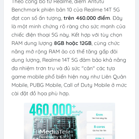
Theo công bố từ Realme, điểm Antutu
Benchmark phiên bản 10 của Realme 14T 5G
đạt con số ấn tượng,
trên 460.000 điểm
. Đây
là một minh chứng rõ ràng cho sức mạnh của
chiếc điện thoại 5G này. Kết hợp với tùy chọn
RAM dung lượng
8GB hoặc 12GB
, cùng chức
năng mở rộng RAM ảo có thể tăng gấp đôi
dung lượng, Realme 14T 5G đảm bảo khả năng
đa nhiệm trơn tru và đủ sức "cân" các tựa
game mobile phổ biến hiện nay như Liên Quân
Mobile, PUBG Mobile, Call of Duty Mobile ở mức
cài đặt đồ họa phù hợp.