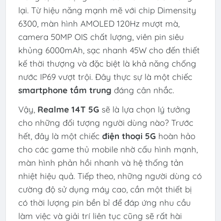
lại. Từ hiệu năng mạnh mẽ với chip Dimensity
6300, màn hình AMOLED 120Hz mượt mà,
camera 50MP OIS chất lượng, viên pin siêu
khủng 6000mAh, sạc nhanh 45W cho đến thiết
kế thời thượng và đặc biệt là khả năng chống
nước IP69 vượt trội. Đây thực sự là một chiếc
smartphone tầm trung
đáng cân nhắc.
Vậy,
Realme 14T 5G
sẽ là lựa chọn lý tưởng
cho những đối tượng người dùng nào? Trước
hết, đây là một chiếc
điện thoại 5G
hoàn hảo
cho các game thủ mobile nhờ cấu hình mạnh,
màn hình phản hồi nhanh và hệ thống tản
nhiệt hiệu quả. Tiếp theo, những người dùng có
cường độ sử dụng máy cao, cần một thiết bị
có thời lượng pin bền bỉ để đáp ứng nhu cầu
làm việc và giải trí liên tục cũng sẽ rất hài