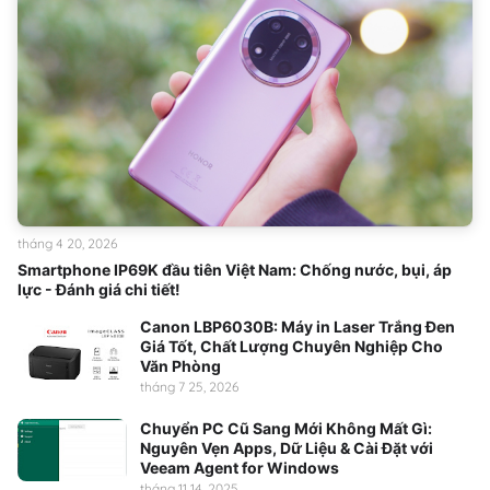
tháng 4 20, 2026
Smartphone IP69K đầu tiên Việt Nam: Chống nước, bụi, áp
lực - Đánh giá chi tiết!
Canon LBP6030B: Máy in Laser Trắng Đen
Giá Tốt, Chất Lượng Chuyên Nghiệp Cho
Văn Phòng
tháng 7 25, 2026
Chuyển PC Cũ Sang Mới Không Mất Gì:
Nguyên Vẹn Apps, Dữ Liệu & Cài Đặt với
Veeam Agent for Windows
tháng 11 14, 2025