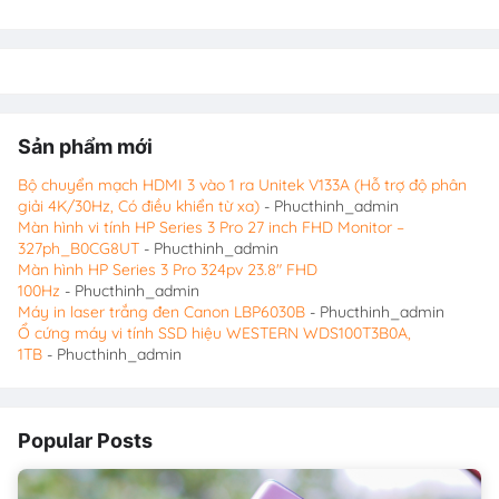
Sản phẩm mới
Bộ chuyển mạch HDMI 3 vào 1 ra Unitek V133A (Hỗ trợ độ phân
giải 4K/30Hz, Có điều khiển từ xa)
- Phucthinh_admin
Màn hình vi tính HP Series 3 Pro 27 inch FHD Monitor –
327ph_B0CG8UT
- Phucthinh_admin
Màn hình HP Series 3 Pro 324pv 23.8″ FHD
100Hz
- Phucthinh_admin
Máy in laser trắng đen Canon LBP6030B
- Phucthinh_admin
Ổ cứng máy vi tính SSD hiệu WESTERN WDS100T3B0A,
1TB
- Phucthinh_admin
Popular Posts