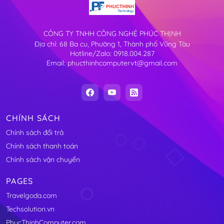
CÔNG TY TNHH CÔNG NGHỆ PHÚC THỊNH
Địa chỉ: 68 Ba cu, Phường 1, Thành phố Vũng Tàu
Hotline/Zalo: 0918.004.287
Email: phucthinhcomputervt@gmail.com
CHÍNH SÁCH
Chính sách đổi trả
Chính sách thanh toán
Chính sách vận chuyển
PAGES
Travelgoda.com
Techsolution.vn
PhucThinhComputer.com