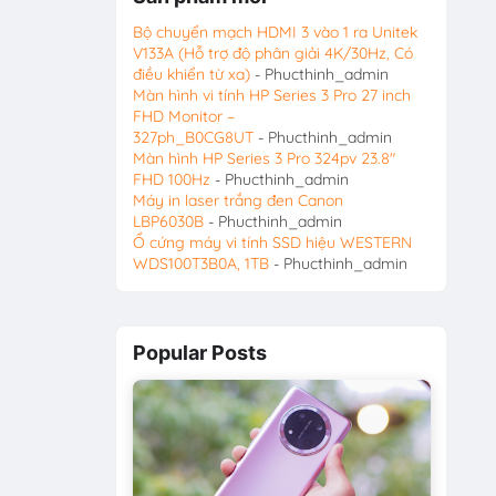
Bộ chuyển mạch HDMI 3 vào 1 ra Unitek
V133A (Hỗ trợ độ phân giải 4K/30Hz, Có
điều khiển từ xa)
- Phucthinh_admin
Màn hình vi tính HP Series 3 Pro 27 inch
FHD Monitor –
327ph_B0CG8UT
- Phucthinh_admin
Màn hình HP Series 3 Pro 324pv 23.8″
FHD 100Hz
- Phucthinh_admin
Máy in laser trắng đen Canon
LBP6030B
- Phucthinh_admin
Ổ cứng máy vi tính SSD hiệu WESTERN
WDS100T3B0A, 1TB
- Phucthinh_admin
Popular Posts