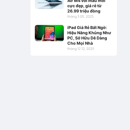
Air M4 với màu mới
cực đẹp, giá rẻ từ
26.99 triệu đồng
tháng 3 05, 2025
iPad Giá Rẻ Bất Ngờ:
Hiệu Năng Khủng Như
PC, Sở Hữu Dễ Dàng
Cho Mọi Nhà
tháng 12 12, 2025