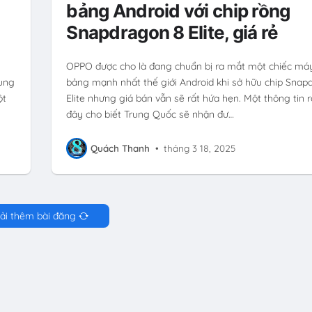
bảng Android với chip rồng
Snapdragon 8 Elite, giá rẻ
OPPO được cho là đang chuẩn bị ra mắt một chiếc máy
ung
bảng mạnh nhất thế giới Android khi sở hữu chip Snap
ột
Elite nhưng giá bán vẫn sẽ rất hứa hẹn. Một thông tin r
đây cho biết Trung Quốc sẽ nhận đư…
Quách Thanh
•
tháng 3 18, 2025
ải thêm bài đăng