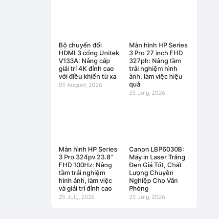
Bộ chuyển đổi
Màn hình HP Series
HDMI 3 cổng Unitek
3 Pro 27 inch FHD
V133A: Nâng cấp
327ph: Nâng tầm
giải trí 4K đỉnh cao
trải nghiệm hình
với điều khiển từ xa
ảnh, làm việc hiệu
quả
05 August, 2026
25 July, 2026
Màn hình HP Series
Canon LBP6030B:
3 Pro 324pv 23.8"
Máy in Laser Trắng
FHD 100Hz: Nâng
Đen Giá Tốt, Chất
tầm trải nghiệm
Lượng Chuyên
hình ảnh, làm việc
Nghiệp Cho Văn
và giải trí đỉnh cao
Phòng
25 July, 2026
25 July, 2026