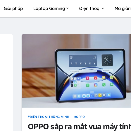
Giải pháp
Laptop Gaming
Điện thoại
Mã giảm
ĐIỆN THOẠI THÔNG MINH
OPPO
OPPO sắp ra mắt vua máy tín