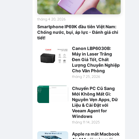
tháng 4 20, 2026
Smartphone IP69K đầu tiên Việt Nam:
Chống nước, bụi, áp lực - Đánh giá chi
tiết!
Canon LBP6030B:
Máy in Laser Trắng
Đen Giá Tốt, Chất
Lượng Chuyên Nghiệp
Cho Văn Phòng
tháng 7 25, 2026
Chuyển PC Cũ Sang
Mới Không Mất Gì:
Nguyên Vẹn Apps, Dữ
Liệu & Cài Đặt với
Veeam Agent for
Windows
tháng 11 14, 2025
Apple ra mắt Macbook