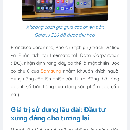
Khoảng cách giá giữa các phiên bản
Galaxy S26 đã được thu hẹp.
Francisco Jeronimo, Phó chủ tịch phụ trách Dữ liệu
và Phân tích tại International Data Corporation
(IDC), nhận định rằng đây có thể là một chiến lược
có chủ ý của
Samsung
nhằm khuyến khích người
dùng nâng cấp lên phiên bản Ultra, đồng thời tăng
doanh số bán hàng của dòng sản phẩm cao cấp
này.
Giá trị sử dụng lâu dài: Đầu tư
xứng đáng cho tương lai
Ngoài cấu hình mạnh mẽ và những tính năng độc