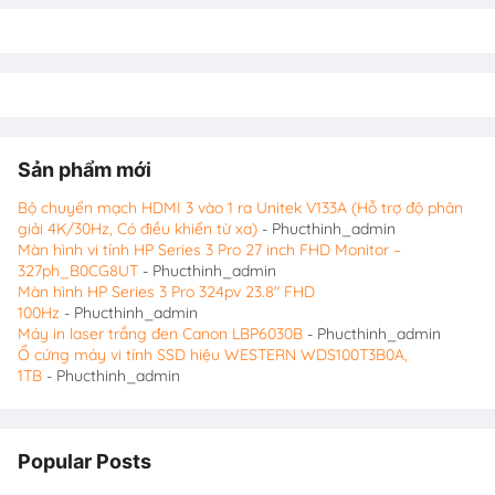
Sản phẩm mới
Bộ chuyển mạch HDMI 3 vào 1 ra Unitek V133A (Hỗ trợ độ phân
giải 4K/30Hz, Có điều khiển từ xa)
- Phucthinh_admin
Màn hình vi tính HP Series 3 Pro 27 inch FHD Monitor –
327ph_B0CG8UT
- Phucthinh_admin
Màn hình HP Series 3 Pro 324pv 23.8″ FHD
100Hz
- Phucthinh_admin
Máy in laser trắng đen Canon LBP6030B
- Phucthinh_admin
Ổ cứng máy vi tính SSD hiệu WESTERN WDS100T3B0A,
1TB
- Phucthinh_admin
Popular Posts