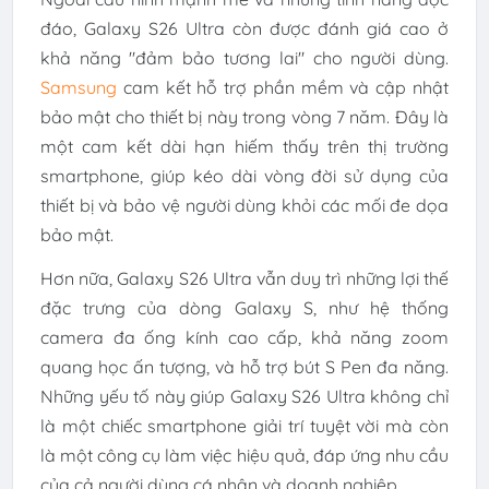
đáo, Galaxy S26 Ultra còn được đánh giá cao ở
khả năng "đảm bảo tương lai" cho người dùng.
Samsung
cam kết hỗ trợ phần mềm và cập nhật
bảo mật cho thiết bị này trong vòng 7 năm. Đây là
một cam kết dài hạn hiếm thấy trên thị trường
smartphone, giúp kéo dài vòng đời sử dụng của
thiết bị và bảo vệ người dùng khỏi các mối đe dọa
bảo mật.
Hơn nữa, Galaxy S26 Ultra vẫn duy trì những lợi thế
đặc trưng của dòng Galaxy S, như hệ thống
camera đa ống kính cao cấp, khả năng zoom
quang học ấn tượng, và hỗ trợ bút S Pen đa năng.
Những yếu tố này giúp Galaxy S26 Ultra không chỉ
là một chiếc smartphone giải trí tuyệt vời mà còn
là một công cụ làm việc hiệu quả, đáp ứng nhu cầu
của cả người dùng cá nhân và doanh nghiệp.