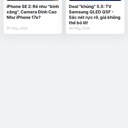
iPhone SE 2: Rẻ như "bình
Deal "khủng" 5.5: TV
xăng", Camera Đỉnh Cao
Samsung QLED Q5F -
Như iPhone 17e?
Sắc nét rực rỡ, giá không
thể bỏ lỡ!
05 May, 2026
04 May, 2026