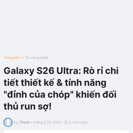
Trang chủ
Tin công nghệ
Galaxy S26 Ultra: Rò rỉ chi
tiết thiết kế & tính năng
"đỉnh của chóp" khiến đối
thủ run sợ!
by
Thanh
•
tháng 2 24, 2026
•
5 min read