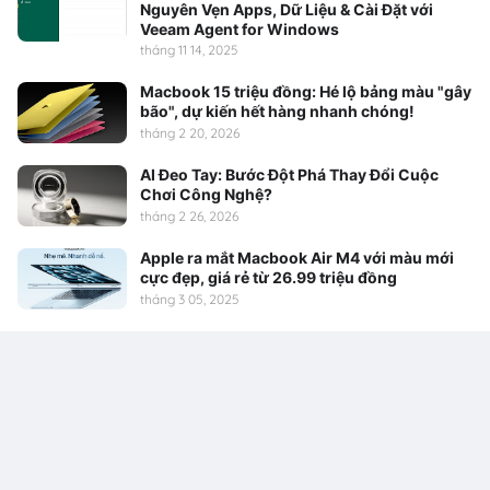
Nguyên Vẹn Apps, Dữ Liệu & Cài Đặt với
Veeam Agent for Windows
tháng 11 14, 2025
Macbook 15 triệu đồng: Hé lộ bảng màu "gây
bão", dự kiến hết hàng nhanh chóng!
tháng 2 20, 2026
AI Đeo Tay: Bước Đột Phá Thay Đổi Cuộc
Chơi Công Nghệ?
tháng 2 26, 2026
Apple ra mắt Macbook Air M4 với màu mới
cực đẹp, giá rẻ từ 26.99 triệu đồng
tháng 3 05, 2025