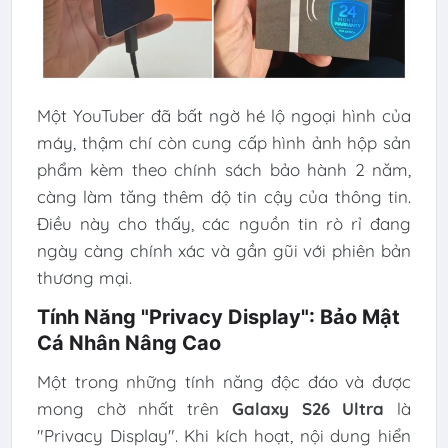
Một YouTuber đã bất ngờ hé lộ ngoại hình của
máy, thậm chí còn cung cấp hình ảnh hộp sản
phẩm kèm theo chính sách bảo hành 2 năm,
càng làm tăng thêm độ tin cậy của thông tin.
Điều này cho thấy, các nguồn tin rò rỉ đang
ngày càng chính xác và gần gũi với phiên bản
thương mại.
Tính Năng "Privacy Display": Bảo Mật
Cá Nhân Nâng Cao
Một trong những tính năng độc đáo và được
mong chờ nhất trên
Galaxy S26 Ultra
là
"Privacy Display". Khi kích hoạt, nội dung hiển