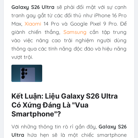
Galaxy S26 Ultra
sẽ phải đối mặt với sự cạnh
tranh gay gắt từ các đối thủ như iPhone 16 Pro
Max,
Xiaomi
14 Pro và Google Pixel 9 Pro. Để
giành chiến thắng,
Samsung
cần tập trung
vào việc nâng cao trải nghiệm người dùng
thông qua các tính năng độc đáo và hiệu năng
vượt trội.
Kết Luận: Liệu Galaxy S26 Ultra
Có Xứng Đáng Là "Vua
Smartphone"?
Với những thông tin rò rỉ gần đây,
Galaxy S26
Ultra
hứa hẹn sẽ là một chiếc smartphone