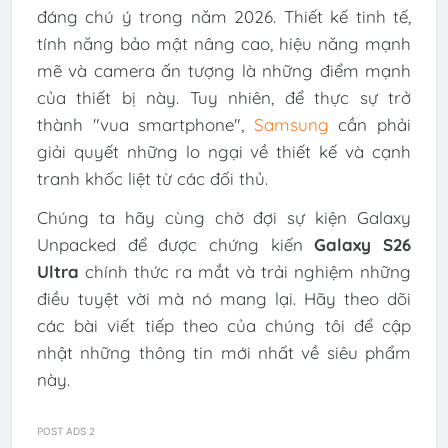
đáng chú ý trong năm 2026. Thiết kế tinh tế,
tính năng bảo mật nâng cao, hiệu năng mạnh
mẽ và camera ấn tượng là những điểm mạnh
của thiết bị này. Tuy nhiên, để thực sự trở
thành "vua smartphone",
Samsung
cần phải
giải quyết những lo ngại về thiết kế và cạnh
tranh khốc liệt từ các đối thủ.
Chúng ta hãy cùng chờ đợi sự kiện Galaxy
Unpacked để được chứng kiến
Galaxy S26
Ultra
chính thức ra mắt và trải nghiệm những
điều tuyệt vời mà nó mang lại. Hãy theo dõi
các bài viết tiếp theo của chúng tôi để cập
nhật những thông tin mới nhất về siêu phẩm
này.
POST ADS 2