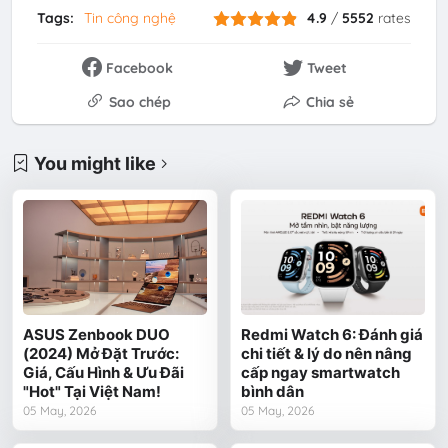
Tags:
Tin công nghệ
4.9
/
5552
rates
Facebook
Tweet
Sao chép
Chia sẻ
You might like
ASUS Zenbook DUO
Redmi Watch 6: Đánh giá
(2024) Mở Đặt Trước:
chi tiết & lý do nên nâng
Giá, Cấu Hình & Ưu Đãi
cấp ngay smartwatch
"Hot" Tại Việt Nam!
bình dân
05 May, 2026
05 May, 2026