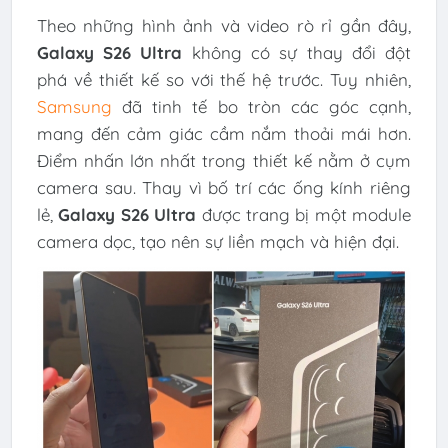
Theo những hình ảnh và video rò rỉ gần đây,
Galaxy S26 Ultra
không có sự thay đổi đột
phá về thiết kế so với thế hệ trước. Tuy nhiên,
Samsung
đã tinh tế bo tròn các góc cạnh,
mang đến cảm giác cầm nắm thoải mái hơn.
Điểm nhấn lớn nhất trong thiết kế nằm ở cụm
camera sau. Thay vì bố trí các ống kính riêng
lẻ,
Galaxy S26 Ultra
được trang bị một module
camera dọc, tạo nên sự liền mạch và hiện đại.