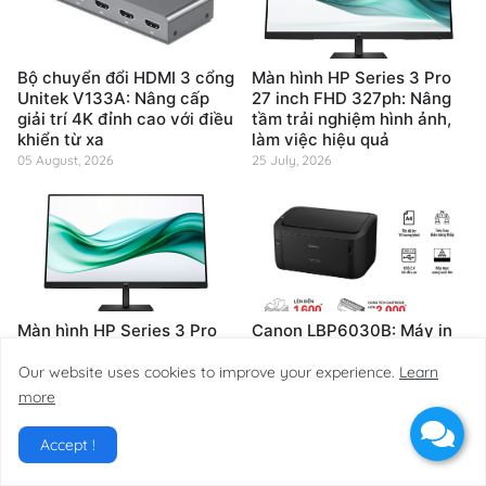
Bộ chuyển đổi HDMI 3 cổng
Màn hình HP Series 3 Pro
Unitek V133A: Nâng cấp
27 inch FHD 327ph: Nâng
giải trí 4K đỉnh cao với điều
tầm trải nghiệm hình ảnh,
khiển từ xa
làm việc hiệu quả
05 August, 2026
25 July, 2026
Màn hình HP Series 3 Pro
Canon LBP6030B: Máy in
324pv 23.8" FHD 100Hz:
Laser Trắng Đen Giá Tốt,
Nâng tầm trải nghiệm hình
Chất Lượng Chuyên Nghiệp
Our website uses cookies to improve your experience.
Learn
ảnh, làm việc và giải trí
Cho Văn Phòng
more
đỉnh cao
25 July, 2026
25 July, 2026
Accept !