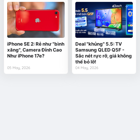
iPhone SE 2: Rẻ như "bình
Deal "khủng" 5.5: TV
xăng", Camera Đỉnh Cao
Samsung QLED Q5F -
Như iPhone 17e?
Sắc nét rực rỡ, giá không
thể bỏ lỡ!
05 May, 2026
04 May, 2026