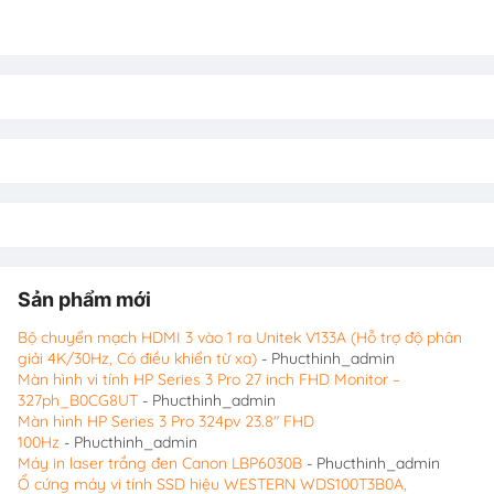
Sản phẩm mới
Bộ chuyển mạch HDMI 3 vào 1 ra Unitek V133A (Hỗ trợ độ phân
giải 4K/30Hz, Có điều khiển từ xa)
- Phucthinh_admin
Màn hình vi tính HP Series 3 Pro 27 inch FHD Monitor –
327ph_B0CG8UT
- Phucthinh_admin
Màn hình HP Series 3 Pro 324pv 23.8″ FHD
100Hz
- Phucthinh_admin
Máy in laser trắng đen Canon LBP6030B
- Phucthinh_admin
Ổ cứng máy vi tính SSD hiệu WESTERN WDS100T3B0A,