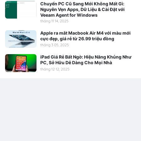
Chuyển PC Cũ Sang Mới Không Mất Gì:
Nguyên Vẹn Apps, Dữ Liệu & Cài Đặt với
Veeam Agent for Windows
tháng 11 14, 2025
Apple ra mắt Macbook Air M4 với màu mới
cực đẹp, giá rẻ từ 26.99 triệu đồng
tháng 3 05, 2025
iPad Giá Rẻ Bất Ngờ: Hiệu Năng Khủng Như
PC, Sở Hữu Dễ Dàng Cho Mọi Nhà
tháng 12 12, 2025