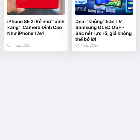
iPhone SE 2: Rẻ như "bình
Deal "khủng" 5.5: TV
xăng", Camera Đỉnh Cao
Samsung QLED Q5F -
Như iPhone 17e?
Sắc nét rực rỡ, giá không
thể bỏ lỡ!
05 May, 2026
04 May, 2026