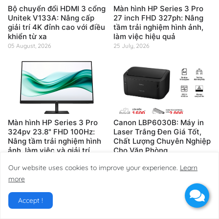
Bộ chuyển đổi HDMI 3 cổng
Màn hình HP Series 3 Pro
Unitek V133A: Nâng cấp
27 inch FHD 327ph: Nâng
giải trí 4K đỉnh cao với điều
tầm trải nghiệm hình ảnh,
khiển từ xa
làm việc hiệu quả
05 August, 2026
25 July, 2026
Màn hình HP Series 3 Pro
Canon LBP6030B: Máy in
324pv 23.8" FHD 100Hz:
Laser Trắng Đen Giá Tốt,
Nâng tầm trải nghiệm hình
Chất Lượng Chuyên Nghiệp
ảnh, làm việc và giải trí
Cho Văn Phòng
đỉnh cao
25 July, 2026
Our website uses cookies to improve your experience.
Learn
25 July, 2026
more
Accept !
Main Tags