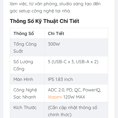
làm việc, từ văn phòng, studio sáng tạo đến
góc setup công nghệ tại nhà.
Thông Số Kỹ Thuật Chi Tiết
Thông Số
Chi Tiết
Tổng Công
300W
Suất
Số Lượng
5 (USB-C x 3, USB-A x 2)
Cổng
Màn Hình
IPS 1.83 inch
Công Nghệ
ADC 2.0, PD, QC, PowerIQ,
Sạc Nhanh
Xiaomi
120W MAX
Kích Thước
(Cần cập nhật thông số
chính thức)