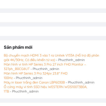
Sản phẩm mới
Bộ chuyển mạch HDMI 3 vào 1 ra Unitek V133A (Hỗ trợ độ phân
giải 4K/30Hz, Có điều khiển từ xa)
- Phucthinh_admin
Màn hình vi tính HP Series 3 Pro 27 inch FHD Monitor –
327ph_B0CG8UT
- Phucthinh_admin
Màn hình HP Series 3 Pro 324pv 23.8″ FHD
100Hz
- Phucthinh_admin
Máy in laser trắng đen Canon LBP6030B
- Phucthinh_admin
Ổ cứng máy vi tính SSD hiệu WESTERN WDS100T3B0A,
1TB
- Phucthinh_admin