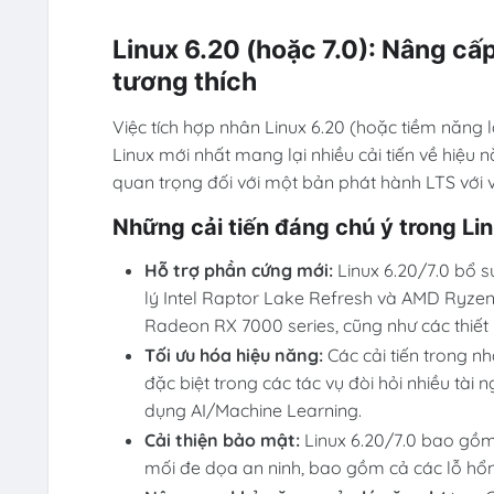
Linux 6.20 (hoặc 7.0): Nâng cấ
tương thích
Việc tích hợp nhân Linux 6.20 (hoặc tiềm năng 
Linux mới nhất mang lại nhiều cải tiến về hiệu
quan trọng đối với một bản phát hành LTS với 
Những cải tiến đáng chú ý trong Li
Hỗ trợ phần cứng mới:
Linux 6.20/7.0 bổ s
lý Intel Raptor Lake Refresh và AMD Ryze
Radeon RX 7000 series, cũng như các thiết b
Tối ưu hóa hiệu năng:
Các cải tiến trong nh
đặc biệt trong các tác vụ đòi hỏi nhiều tài 
dụng AI/Machine Learning.
Cải thiện bảo mật:
Linux 6.20/7.0 bao gồm
mối đe dọa an ninh, bao gồm cả các lỗ hổ