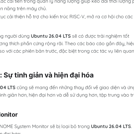
ác cải tiến trong quản lý năng lượng giúp kéo dài thời lượng 
iện năng trên máy chủ.
tục cải thiện hỗ trợ cho kiến trúc RISC-V, mở ra cơ hội cho các
ng người dùng
Ubuntu 26.04 LTS
sẽ có được trải nghiệm tốt
tương thích phần cứng rộng rãi. Theo các báo cáo gần đây, hiệ
o với các phiên bản trước, đặc biệt trong các tác vụ liên qua
 Sự tinh giản và hiện đại hóa
.04 LTS
cũng sẽ mang đến những thay đổi về giao diện và ứn
nh giản hơn, hiện đại hơn và dễ sử dụng hơn, tập trung vào tr
onitor
GNOME System Monitor sẽ bị loại bỏ trong
Ubuntu 26.04 LTS
.
n đại hơn: