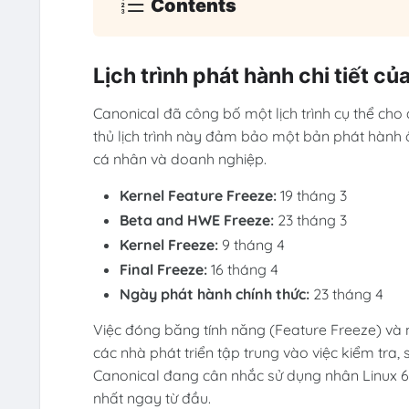
Contents
Lịch trình phát hành chi tiết c
Canonical đã công bố một lịch trình cụ thể cho 
thủ lịch trình này đảm bảo một bản phát hành 
cá nhân và doanh nghiệp.
Kernel Feature Freeze:
19 tháng 3
Beta and HWE Freeze:
23 tháng 3
Kernel Freeze:
9 tháng 4
Final Freeze:
16 tháng 4
Ngày phát hành chính thức:
23 tháng 4
Việc đóng băng tính năng (Feature Freeze) và 
các nhà phát triển tập trung vào việc kiểm tra, 
Canonical đang cân nhắc sử dụng nhân Linux 
nhất ngay từ đầu.