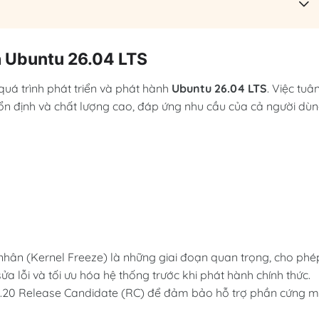
ủa Ubuntu 26.04 LTS
quá trình phát triển và phát hành
Ubuntu 26.04 LTS
. Việc tuâ
ổn định và chất lượng cao, đáp ứng nhu cầu của cả người dù
nhân (Kernel Freeze) là những giai đoạn quan trọng, cho phé
sửa lỗi và tối ưu hóa hệ thống trước khi phát hành chính thức.
6.20 Release Candidate (RC) để đảm bảo hỗ trợ phần cứng m