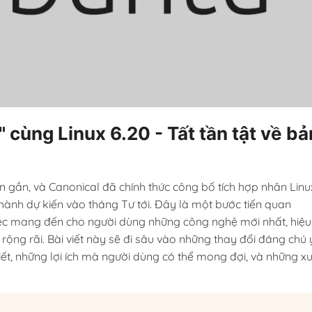
 cùng Linux 6.20 - Tất tần tật về bả
 gần, và Canonical đã chính thức công bố tích hợp nhân Linu
 hành dự kiến vào tháng Tư tới. Đây là một bước tiến quan
iệc mang đến cho người dùng những công nghệ mới nhất, hiệu
rộng rãi. Bài viết này sẽ đi sâu vào những thay đổi đáng chú 
i tiết, những lợi ích mà người dùng có thể mong đợi, và những x