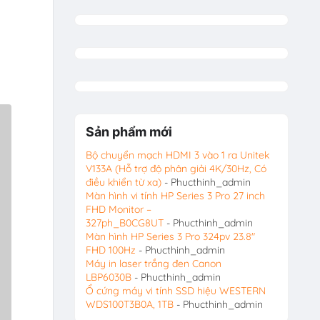
Sản phẩm mới
Bộ chuyển mạch HDMI 3 vào 1 ra Unitek
V133A (Hỗ trợ độ phân giải 4K/30Hz, Có
điều khiển từ xa)
- Phucthinh_admin
Màn hình vi tính HP Series 3 Pro 27 inch
FHD Monitor –
327ph_B0CG8UT
- Phucthinh_admin
Màn hình HP Series 3 Pro 324pv 23.8″
FHD 100Hz
- Phucthinh_admin
Máy in laser trắng đen Canon
LBP6030B
- Phucthinh_admin
Ổ cứng máy vi tính SSD hiệu WESTERN
WDS100T3B0A, 1TB
- Phucthinh_admin