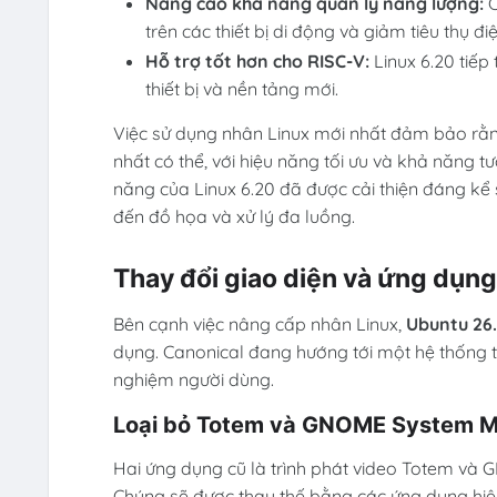
Nâng cao khả năng quản lý năng lượng:
C
trên các thiết bị di động và giảm tiêu thụ đ
Hỗ trợ tốt hơn cho RISC-V:
Linux 6.20 tiếp 
thiết bị và nền tảng mới.
Việc sử dụng nhân Linux mới nhất đảm bảo rằ
nhất có thể, với hiệu năng tối ưu và khả năng 
năng của Linux 6.20 đã được cải thiện đáng kể s
đến đồ họa và xử lý đa luồng.
Thay đổi giao diện và ứng dụng:
Bên cạnh việc nâng cấp nhân Linux,
Ubuntu 26
dụng. Canonical đang hướng tới một hệ thống ti
nghiệm người dùng.
Loại bỏ Totem và GNOME System M
Hai ứng dụng cũ là trình phát video Totem và 
Chúng sẽ được thay thế bằng các ứng dụng hiệ