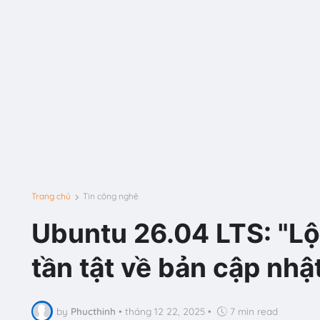
Trang chủ
Tin công nghệ
Ubuntu 26.04 LTS: "Lột
tần tật về bản cập nhậ
by
Phucthinh
•
tháng 12 22, 2025
•
7 min read