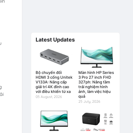
pin
Latest Updates
u
n
Bộ chuyển đổi
Màn hình HP Series
HDMI 3 cổng Unitek
3 Pro 27 inch FHD
V133A: Nâng cấp
327ph: Nâng tầm
g
giải trí 4K đỉnh cao
trải nghiệm hình
với điều khiển từ xa
ảnh, làm việc hiệu
ải
quả
05 August, 2026
25 July, 2026