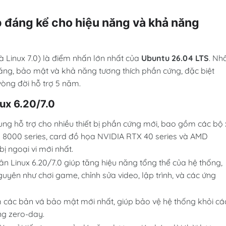
p đáng kể cho hiệu năng và khả năng
là Linux 7.0) là điểm nhấn lớn nhất của
Ubuntu 26.04 LTS
. Nh
 năng, bảo mật và khả năng tương thích phần cứng, đặc biệt
vòng đời hỗ trợ 5 năm.
nux 6.20/7.0
ung hỗ trợ cho nhiều thiết bị phần cứng mới, bao gồm các bộ 
n 8000 series, card đồ họa NVIDIA RTX 40 series và AMD
ị ngoại vi mới nhất.
ân Linux 6.20/7.0 giúp tăng hiệu năng tổng thể của hệ thống,
nguyên như chơi game, chỉnh sửa video, lập trình, và các ứng
 các bản vá bảo mật mới nhất, giúp bảo vệ hệ thống khỏi cá
ng zero-day.