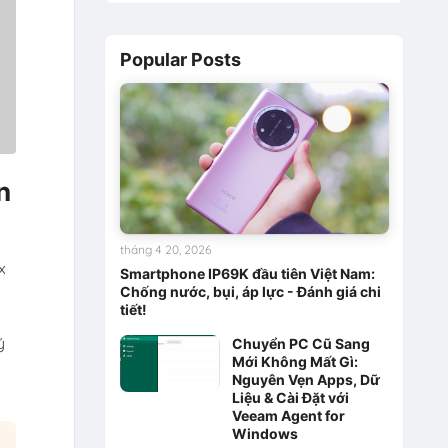
Popular Posts
n
tháng 4 20, 2026
x
Smartphone IP69K đầu tiên Việt Nam:
Chống nước, bụi, áp lực - Đánh giá chi
tiết!
ý
Chuyển PC Cũ Sang
Mới Không Mất Gì:
u
Nguyên Vẹn Apps, Dữ
Liệu & Cài Đặt với
Veeam Agent for
Windows