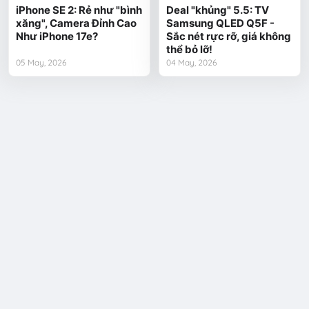
iPhone SE 2: Rẻ như "bình
Deal "khủng" 5.5: TV
xăng", Camera Đỉnh Cao
Samsung QLED Q5F -
Như iPhone 17e?
Sắc nét rực rỡ, giá không
thể bỏ lỡ!
05 May, 2026
04 May, 2026