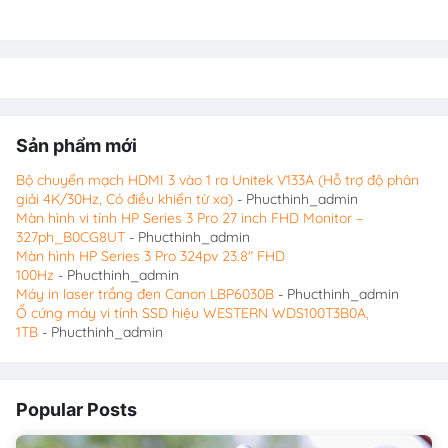
Sản phẩm mới
Bộ chuyển mạch HDMI 3 vào 1 ra Unitek V133A (Hỗ trợ độ phân
giải 4K/30Hz, Có điều khiển từ xa)
- Phucthinh_admin
Màn hình vi tính HP Series 3 Pro 27 inch FHD Monitor –
327ph_B0CG8UT
- Phucthinh_admin
Màn hình HP Series 3 Pro 324pv 23.8″ FHD
100Hz
- Phucthinh_admin
Máy in laser trắng đen Canon LBP6030B
- Phucthinh_admin
Ổ cứng máy vi tính SSD hiệu WESTERN WDS100T3B0A,
1TB
- Phucthinh_admin
Popular Posts