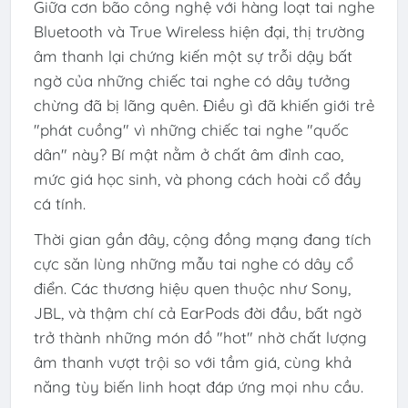
Giữa cơn bão công nghệ với hàng loạt tai nghe
Bluetooth và True Wireless hiện đại, thị trường
âm thanh lại chứng kiến một sự trỗi dậy bất
ngờ của những chiếc tai nghe có dây tưởng
chừng đã bị lãng quên. Điều gì đã khiến giới trẻ
"phát cuồng" vì những chiếc tai nghe "quốc
dân" này? Bí mật nằm ở chất âm đỉnh cao,
mức giá học sinh, và phong cách hoài cổ đầy
cá tính.
Thời gian gần đây, cộng đồng mạng đang tích
cực săn lùng những mẫu tai nghe có dây cổ
điển. Các thương hiệu quen thuộc như Sony,
JBL, và thậm chí cả EarPods đời đầu, bất ngờ
trở thành những món đồ "hot" nhờ chất lượng
âm thanh vượt trội so với tầm giá, cùng khả
năng tùy biến linh hoạt đáp ứng mọi nhu cầu.