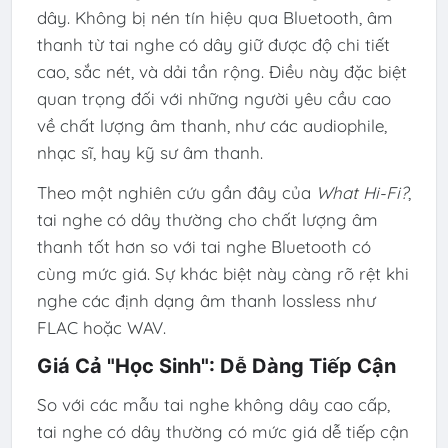
dây. Không bị nén tín hiệu qua Bluetooth, âm
thanh từ tai nghe có dây giữ được độ chi tiết
cao, sắc nét, và dải tần rộng. Điều này đặc biệt
quan trọng đối với những người yêu cầu cao
về chất lượng âm thanh, như các audiophile,
nhạc sĩ, hay kỹ sư âm thanh.
Theo một nghiên cứu gần đây của
What Hi-Fi?
,
tai nghe có dây thường cho chất lượng âm
thanh tốt hơn so với tai nghe Bluetooth có
cùng mức giá. Sự khác biệt này càng rõ rệt khi
nghe các định dạng âm thanh lossless như
FLAC hoặc WAV.
Giá Cả "Học Sinh": Dễ Dàng Tiếp Cận
So với các mẫu tai nghe không dây cao cấp,
tai nghe có dây thường có mức giá dễ tiếp cận