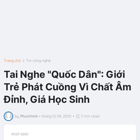
Trang chủ
Tin công nghệ
Tai Nghe "Quốc Dân": Giới
Trẻ Phát Cuồng Vì Chất Âm
Đỉnh, Giá Học Sinh
by
Phucthinh
•
tháng 12 04, 2025
•
7 min read
POST ADS1