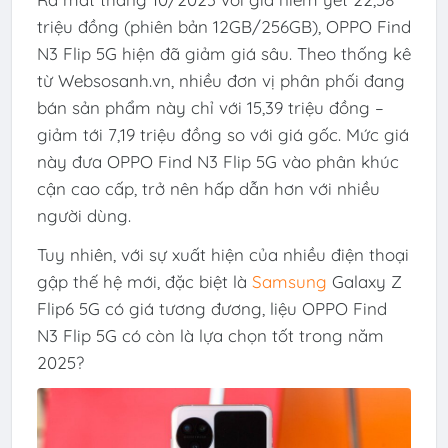
triệu đồng (phiên bản 12GB/256GB), OPPO Find
N3 Flip 5G hiện đã giảm giá sâu. Theo thống kê
từ Websosanh.vn, nhiều đơn vị phân phối đang
bán sản phẩm này chỉ với 15,39 triệu đồng –
giảm tới 7,19 triệu đồng so với giá gốc. Mức giá
này đưa OPPO Find N3 Flip 5G vào phân khúc
cận cao cấp, trở nên hấp dẫn hơn với nhiều
người dùng.
Tuy nhiên, với sự xuất hiện của nhiều điện thoại
gập thế hệ mới, đặc biệt là
Samsung
Galaxy Z
Flip6 5G có giá tương đương, liệu OPPO Find
N3 Flip 5G có còn là lựa chọn tốt trong năm
2025?