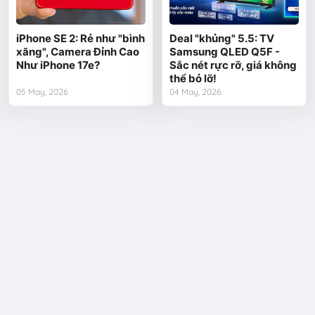
iPhone SE 2: Rẻ như "bình
Deal "khủng" 5.5: TV
xăng", Camera Đỉnh Cao
Samsung QLED Q5F -
Như iPhone 17e?
Sắc nét rực rỡ, giá không
thể bỏ lỡ!
05 May, 2026
04 May, 2026