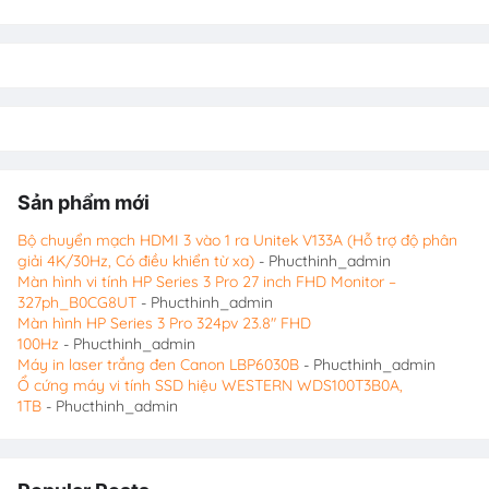
Sản phẩm mới
Bộ chuyển mạch HDMI 3 vào 1 ra Unitek V133A (Hỗ trợ độ phân
giải 4K/30Hz, Có điều khiển từ xa)
- Phucthinh_admin
Màn hình vi tính HP Series 3 Pro 27 inch FHD Monitor –
327ph_B0CG8UT
- Phucthinh_admin
Màn hình HP Series 3 Pro 324pv 23.8″ FHD
100Hz
- Phucthinh_admin
Máy in laser trắng đen Canon LBP6030B
- Phucthinh_admin
Ổ cứng máy vi tính SSD hiệu WESTERN WDS100T3B0A,
1TB
- Phucthinh_admin