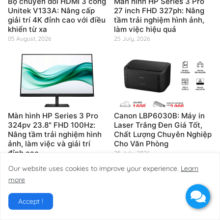
Bộ chuyển đổi HDMI 3 cổng
Màn hình HP Series 3 Pro
Unitek V133A: Nâng cấp
27 inch FHD 327ph: Nâng
giải trí 4K đỉnh cao với điều
tầm trải nghiệm hình ảnh,
khiển từ xa
làm việc hiệu quả
05 August, 2026
25 July, 2026
Màn hình HP Series 3 Pro
Canon LBP6030B: Máy in
324pv 23.8" FHD 100Hz:
Laser Trắng Đen Giá Tốt,
Nâng tầm trải nghiệm hình
Chất Lượng Chuyên Nghiệp
ảnh, làm việc và giải trí
Cho Văn Phòng
đỉnh cao
25 July, 2026
25 July, 2026
Our website uses cookies to improve your experience.
Learn
more
Main Tags
Accept !