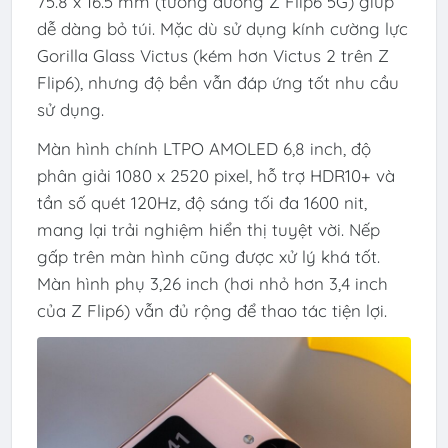
75.8 x 16.5 mm (tương đương Z Flip6 5G) giúp
dễ dàng bỏ túi. Mặc dù sử dụng kính cường lực
Gorilla Glass Victus (kém hơn Victus 2 trên Z
Flip6), nhưng độ bền vẫn đáp ứng tốt nhu cầu
sử dụng.
Màn hình chính LTPO AMOLED 6,8 inch, độ
phân giải 1080 x 2520 pixel, hỗ trợ HDR10+ và
tần số quét 120Hz, độ sáng tối đa 1600 nit,
mang lại trải nghiệm hiển thị tuyệt vời. Nếp
gấp trên màn hình cũng được xử lý khá tốt.
Màn hình phụ 3,26 inch (hơi nhỏ hơn 3,4 inch
của Z Flip6) vẫn đủ rộng để thao tác tiện lợi.