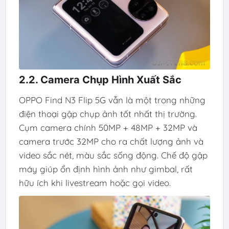
2.2. Camera Chụp Hình Xuất Sắc
OPPO Find N3 Flip 5G vẫn là một trong những
điện thoại gập chụp ảnh tốt nhất thị trường.
Cụm camera chính 50MP + 48MP + 32MP và
camera trước 32MP cho ra chất lượng ảnh và
video sắc nét, màu sắc sống động. Chế độ gập
máy giúp ổn định hình ảnh như gimbal, rất
hữu ích khi livestream hoặc gọi video.