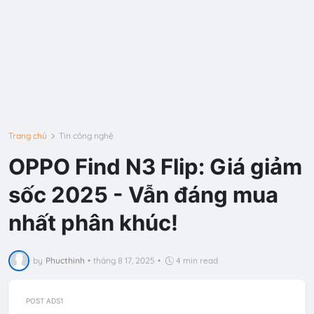
Trang chủ
Tin công nghệ
OPPO Find N3 Flip: Giá giảm
sốc 2025 - Vẫn đáng mua
nhất phân khúc!
by
Phucthinh
•
tháng 8 17, 2025
•
4 min read
POST ADS1