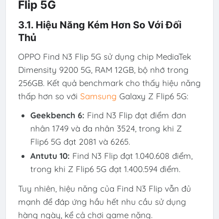
Flip 5G
3.1. Hiệu Năng Kém Hơn So Với Đối
Thủ
OPPO Find N3 Flip 5G sử dụng chip MediaTek
Dimensity 9200 5G, RAM 12GB, bộ nhớ trong
256GB. Kết quả benchmark cho thấy hiệu năng
thấp hơn so với
Samsung
Galaxy Z Flip6 5G:
Geekbench 6:
Find N3 Flip đạt điểm đơn
nhân 1749 và đa nhân 3524, trong khi Z
Flip6 5G đạt 2081 và 6265.
Antutu 10:
Find N3 Flip đạt 1.040.608 điểm,
trong khi Z Flip6 5G đạt 1.400.594 điểm.
Tuy nhiên, hiệu năng của Find N3 Flip vẫn đủ
mạnh để đáp ứng hầu hết nhu cầu sử dụng
hàng ngày, kể cả chơi game nặng.