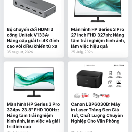
Bộ chuyển đổi HDMI 3
Màn hình HP Series 3 Pro
cổng Unitek V133A:
27 inch FHD 327ph: Nâng
Nâng cấp giải trí 4K đỉnh
tầm trải nghiệm hình ảnh,
cao với điều khiển từ xa
làm việc hiệu quả
05 August, 2026
25 July, 2026
Màn hình HP Series 3 Pro
Canon LBP6030B: Máy
324pv 23.8" FHD 100Hz:
in Laser Trắng Đen Giá
Nâng tầm trải nghiệm
Tốt, Chất Lượng Chuyên
hình ảnh, làm việc và giải
Nghiệp Cho Văn Phòng
trí đỉnh cao