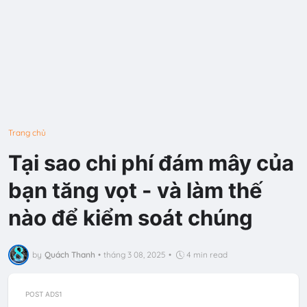
Trang chủ
Tại sao chi phí đám mây của
bạn tăng vọt - và làm thế
nào để kiểm soát chúng
by
Quách Thanh
•
tháng 3 08, 2025
•
4 min read
POST ADS1