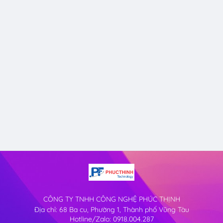
CÔNG TY TNHH CÔNG NGHỆ PHÚC THỊNH
Địa chỉ: 68 Ba cu, Phường 1, Thành phố Vũng Tàu
Hotline/Zalo: 0918.004.287