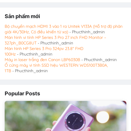
Sản phẩm mới
Bộ chuyển mạch HDMI 3 vào 1 ra Unitek V133A (Hỗ trợ độ phân
giải 4K/30Hz, Có điều khiển từ xa)
- Phucthinh_admin
Màn hình vi tính HP Series 3 Pro 27 inch FHD Monitor –
327ph_B0CG8UT
- Phucthinh_admin
Màn hình HP Series 3 Pro 324pv 23.8″ FHD
100Hz
- Phucthinh_admin
Máy in laser trắng đen Canon LBP6030B
- Phucthinh_admin
Ổ cứng máy vi tính SSD hiệu WESTERN WDS100T3B0A,
1TB
- Phucthinh_admin
Popular Posts