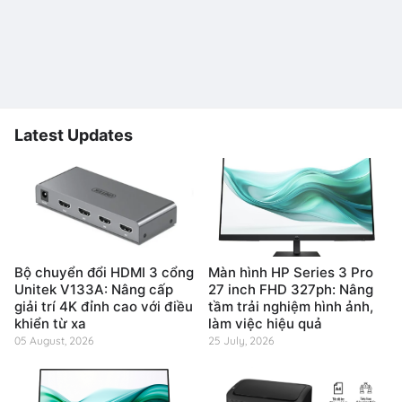
Latest Updates
Bộ chuyển đổi HDMI 3 cổng
Màn hình HP Series 3 Pro
Unitek V133A: Nâng cấp
27 inch FHD 327ph: Nâng
giải trí 4K đỉnh cao với điều
tầm trải nghiệm hình ảnh,
khiển từ xa
làm việc hiệu quả
05 August, 2026
25 July, 2026