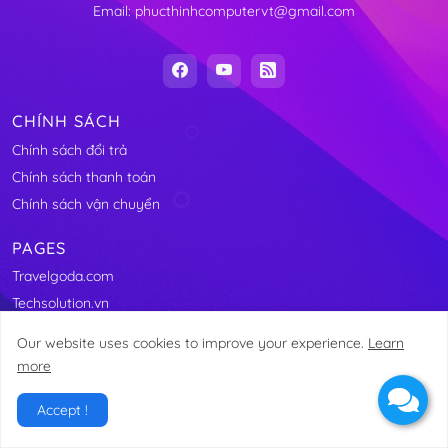
Email: phucthinhcomputervt@gmail.com
CHÍNH SÁCH
Chính sách đổi trả
Chính sách thanh toán
Chính sách vận chuyển
PAGES
Travelgoda.com
Techsolution.vn
PhucThinhComputer.com
Our website uses cookies to improve your experience.
Learn
more
Accept !
@2011-2025 Phucthinhcomputer.com