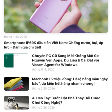
tháng 4 20, 2026
Smartphone IP69K đầu tiên Việt Nam: Chống nước, bụi, áp
lực - Đánh giá chi tiết!
Chuyển PC Cũ Sang Mới Không Mất Gì:
Nguyên Vẹn Apps, Dữ Liệu & Cài Đặt với
Veeam Agent for Windows
tháng 11 14, 2025
Macbook 15 triệu đồng: Hé lộ bảng màu "gây
bão", dự kiến hết hàng nhanh chóng!
tháng 2 20, 2026
AI Đeo Tay: Bước Đột Phá Thay Đổi Cuộc
Chơi Công Nghệ?
tháng 2 26, 2026