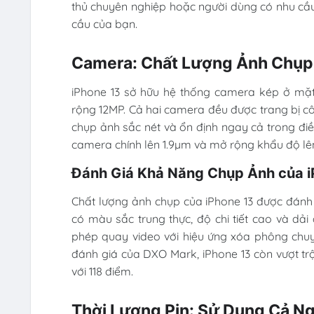
thủ chuyên nghiệp hoặc người dùng có nhu cầu
cầu của bạn.
Camera: Chất Lượng Ảnh Chụp
iPhone 13 sở hữu hệ thống camera kép ở mặ
rộng 12MP. Cả hai camera đều được trang bị c
chụp ảnh sắc nét và ổn định ngay cả trong điề
camera chính lên 1.9µm và mở rộng khẩu độ lên f
Đánh Giá Khả Năng Chụp Ảnh của i
Chất lượng ảnh chụp của iPhone 13 được đánh g
có màu sắc trung thực, độ chi tiết cao và d
phép quay video với hiệu ứng xóa phông chuy
đánh giá của DXO Mark, iPhone 13 còn vượt t
với 118 điểm.
Thời Lượng Pin: Sử Dụng Cả N