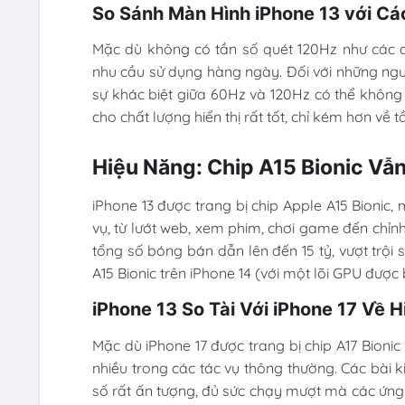
So Sánh Màn Hình iPhone 13 với Cá
Mặc dù không có tần số quét 120Hz như các d
nhu cầu sử dụng hàng ngày. Đối với những ng
sự khác biệt giữa 60Hz và 120Hz có thể không 
cho chất lượng hiển thị rất tốt, chỉ kém hơn về 
Hiệu Năng: Chip A15 Bionic Vẫ
iPhone 13 được trang bị chip Apple A15 Bionic
vụ, từ lướt web, xem phim, chơi game đến chỉnh
tổng số bóng bán dẫn lên đến 15 tỷ, vượt trội s
A15 Bionic trên iPhone 14 (với một lõi GPU đượ
iPhone 13 So Tài Với iPhone 17 Về 
Mặc dù iPhone 17 được trang bị chip A17 Bioni
nhiều trong các tác vụ thông thường. Các bài 
số rất ấn tượng, đủ sức chạy mượt mà các ứn