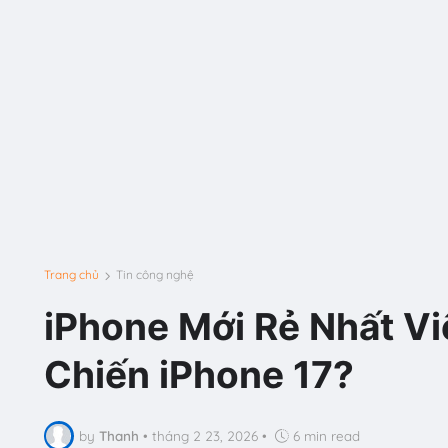
Trang chủ
Tin công nghệ
iPhone Mới Rẻ Nhất Vi
Chiến iPhone 17?
by
Thanh
•
tháng 2 23, 2026
•
6 min read