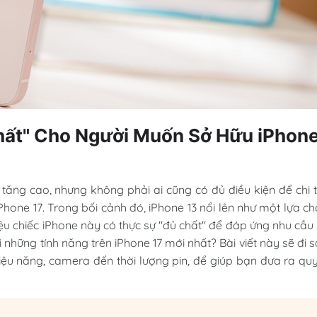
hất" Cho Người Muốn Sở Hữu iPhon
tăng cao, nhưng không phải ai cũng có đủ điều kiện để chi 
one 17. Trong bối cảnh đó, iPhone 13 nổi lên như một lựa c
ệu chiếc iPhone này có thực sự "đủ chất" để đáp ứng nhu cầu
những tính năng trên iPhone 17 mới nhất? Bài viết này sẽ đi 
ế, hiệu năng, camera đến thời lượng pin, để giúp bạn đưa ra qu