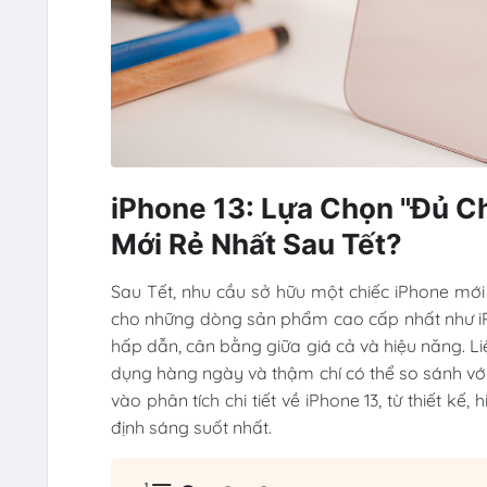
iPhone 13: Lựa Chọn "Đủ C
Mới Rẻ Nhất Sau Tết?
Sau Tết, nhu cầu sở hữu một chiếc iPhone mới 
cho những dòng sản phẩm cao cấp nhất như iPh
hấp dẫn, cân bằng giữa giá cả và hiệu năng. Li
dụng hàng ngày và thậm chí có thể so sánh với 
vào phân tích chi tiết về iPhone 13, từ thiết k
định sáng suốt nhất.