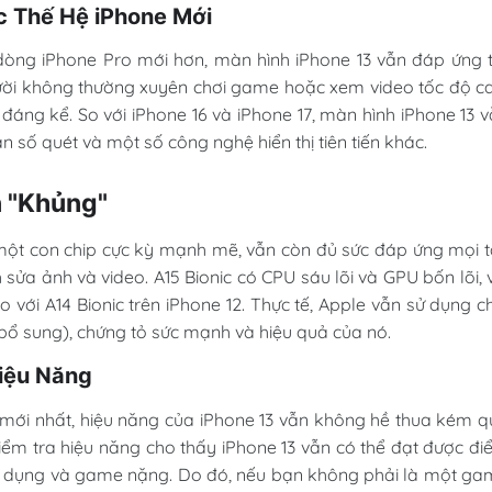
c Thế Hệ iPhone Mới
òng iPhone Pro mới hơn, màn hình iPhone 13 vẫn đáp ứng 
ười không thường xuyên chơi game hoặc xem video tốc độ c
đáng kể. So với iPhone 16 và iPhone 17, màn hình iPhone 13 
tần số quét và một số công nghệ hiển thị tiên tiến khác.
n "Khủng"
, một con chip cực kỳ mạnh mẽ, vẫn còn đủ sức đáp ứng mọi 
 sửa ảnh và video. A15 Bionic có CPU sáu lõi và GPU bốn lõi, 
o với A14 Bionic trên iPhone 12. Thực tế, Apple vẫn sử dụng c
c bổ sung), chứng tỏ sức mạnh và hiệu quả của nó.
Hiệu Năng
c mới nhất, hiệu năng của iPhone 13 vẫn không hề thua kém 
kiểm tra hiệu năng cho thấy iPhone 13 vẫn có thể đạt được đ
g dụng và game nặng. Do đó, nếu bạn không phải là một g