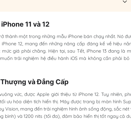
 iPhone 11 và 12
trở thành một trong những mẫu iPhone bán chạy nhất. Nó đ
à iPhone 12, mang đến những nâng cấp đáng kể về hiệu nă
 mức giá phải chăng. Hiện tại, sau Tết, iPhone 13 đang là 
 muốn trải nghiệm hệ điều hành iOS mà không cần phải bỏ 
i Thượng và Đẳng Cấp
vuông vức, được Apple giới thiệu từ iPhone 12. Tuy nhiên, p
tối ưu hóa diện tích hiển thị. Máy được trang bị màn hình Su
by Vision, mang đến trải nghiệm hình ảnh sống động, sắc nét
g bình) và 1200 nits (tối đa), đảm bảo hiển thị tốt ngay cả d