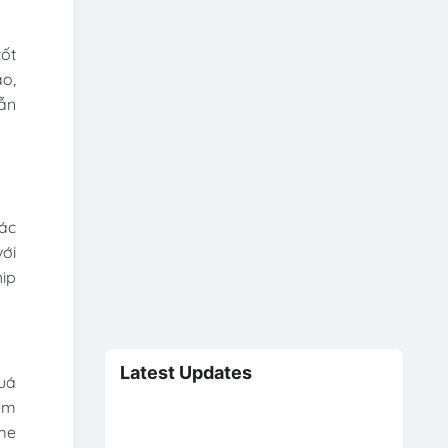
tốt
ao,
vẫn
tác
với
hip
Latest Updates
quá
iểm
ame