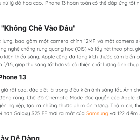
 xử lý đồ họa cao, iPhone 13 hoàn toàn có thể đáp ứng tốt 
 "Không Chê Vào Đâu"
t lưng, bao gồm một camera chính 12MP và một camera si
ông nghệ chống rung quang học (OIS) và lấy nét theo pha, g
u kiện thiếu sáng. Apple cũng đã tăng kích thước cảm biến 
/1.5, giúp thu sáng tốt hơn và cải thiện chất lượng ảnh chụp.
Phone 13
iá rất cao, đặc biệt là trong điều kiện ánh sáng tốt. Ảnh c
ải động rộng. Chế độ Cinematic Mode độc quyền của Apple 
ên nghiệp, tạo ra những thước phim ấn tượng. Thậm chí, t
rội hơn Galaxy S25 FE mới ra mắt của
Samsung
với 122 điểm
gày Dễ Dàng