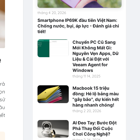
tháng 4 20, 2026
Smartphone IP69K đầu tiên Việt Nam:
Chống nước, bụi, áp lực - Đánh giá chi
tiết!
Chuyển PC Cũ Sang
Mới Không Mất Gì:
Nguyên Vẹn Apps, Dữ
e
Liệu & Cài Đặt với
Veeam Agent for
Windows
tháng 11 14, 2025
trả
Macbook 15 triệu
họn
đồng: Hé lộ bảng màu
 sử
"gây bão", dự kiến hết
hàng nhanh chóng!
sâu
tháng 2 20, 2026
yết
AI Đeo Tay: Bước Đột
Phá Thay Đổi Cuộc
Chơi Công Nghệ?
tháng 2 26, 2026