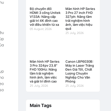
nhu
Bộ chuyển đổi
Màn hình HP Series
HDMI 3 cổng Unitek
3 Pro 27 inch FHD
V133A: Nâng cấp
327ph: Nâng tầm
giải trí 4K đỉnh cao
trải nghiệm hình
với điều khiển từ xa
ảnh, làm việc hiệu
quả
05 August, 2026
êu
25 July, 2026
iúp
của
Màn hình HP Series
Canon LBP6030B:
3 Pro 324pv 23.8"
Máy in Laser Trắng
FHD 100Hz: Nâng
Đen Giá Tốt, Chất
hụp
tầm trải nghiệm
Lượng Chuyên
cho
hình ảnh, làm việc
Nghiệp Cho Văn
và giải trí đỉnh cao
Phòng
heo
25 July, 2026
25 July, 2026
 so
Main Tags