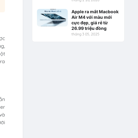
Apple ra mắt Macbook
Air M4 với màu mới
cực đẹp, giá rẻ từ
26.99 triệu đồng
tháng 3 05, 2025
ược
ng,
một
ra
hần
per
 và
ưới