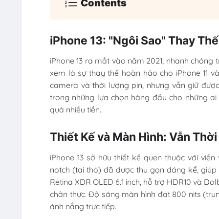
Contents
iPhone 13: "Ngôi Sao" Thay Thế
iPhone 13 ra mắt vào năm 2021, nhanh chóng 
xem là sự thay thế hoàn hảo cho iPhone 11 v
camera và thời lượng pin, nhưng vẫn giữ được
trong những lựa chọn hàng đầu cho những ai
quá nhiều tiền.
Thiết Kế và Màn Hình: Vẫn Thờ
iPhone 13 sở hữu thiết kế quen thuộc với viền 
notch (tai thỏ) đã được thu gọn đáng kể, giúp 
Retina XDR OLED 6.1 inch, hỗ trợ HDR10 và Dol
chân thực. Độ sáng màn hình đạt 800 nits (trun
ánh nắng trực tiếp.