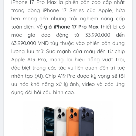
iPhone 17 Pro Max là phiên bản cao cấp nhất
trong dòng iPhone 17 Series của Apple, hứa
hẹn mang đến những trải nghiệm nâng cấp
toàn diện. Về
giá iPhone 17 Pro Max
, thiết bị có
mức giá dao động từ 33.990.000 đến
63.990.000 VNĐ tùy thuộc vào phiên bản dung
lượng lưu trữ. Sức mạnh của máy đến từ chip
Apple A19 Pro, mang lại hiệu năng vượt trội,
đặc biệt trong các tác vụ liên quan đến trí tuệ
nhân tạo (AI). Chip A19 Pro được kỳ vọng sẽ tối
ưu hóa khả năng xử lý ảnh, video và các ứng
dụng đòi hỏi cấu hình cao.