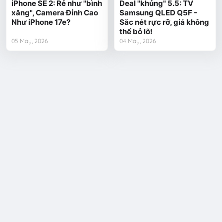
iPhone SE 2: Rẻ như "bình
Deal "khủng" 5.5: TV
xăng", Camera Đỉnh Cao
Samsung QLED Q5F -
Như iPhone 17e?
Sắc nét rực rỡ, giá không
thể bỏ lỡ!
05 May, 2026
04 May, 2026