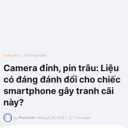
Trang chủ
Tin công nghệ
Camera đỉnh, pin trâu: Liệu
có đáng đánh đổi cho chiếc
smartphone gây tranh cãi
này?
by
Phucthinh
•
tháng 11 24, 2025
•
7 min read