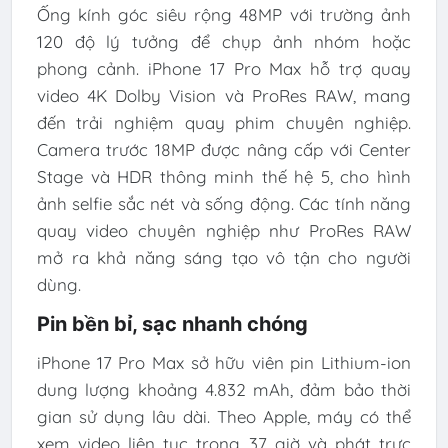
Ống kính góc siêu rộng 48MP với trường ảnh
120 độ lý tưởng để chụp ảnh nhóm hoặc
phong cảnh. iPhone 17 Pro Max hỗ trợ quay
video 4K Dolby Vision và ProRes RAW, mang
đến trải nghiệm quay phim chuyên nghiệp.
Camera trước 18MP được nâng cấp với Center
Stage và HDR thông minh thế hệ 5, cho hình
ảnh selfie sắc nét và sống động. Các tính năng
quay video chuyên nghiệp như ProRes RAW
mở ra khả năng sáng tạo vô tận cho người
dùng.
Pin bền bỉ, sạc nhanh chóng
iPhone 17 Pro Max sở hữu viên pin Lithium-ion
dung lượng khoảng 4.832 mAh, đảm bảo thời
gian sử dụng lâu dài. Theo Apple, máy có thể
xem video liên tục trong 37 giờ và phát trực