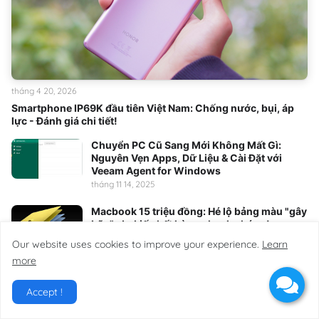
tháng 4 20, 2026
Smartphone IP69K đầu tiên Việt Nam: Chống nước, bụi, áp
lực - Đánh giá chi tiết!
Chuyển PC Cũ Sang Mới Không Mất Gì:
Nguyên Vẹn Apps, Dữ Liệu & Cài Đặt với
Veeam Agent for Windows
tháng 11 14, 2025
Macbook 15 triệu đồng: Hé lộ bảng màu "gây
bão", dự kiến hết hàng nhanh chóng!
tháng 2 20, 2026
Our website uses cookies to improve your experience.
Learn
more
AI Đeo Tay: Bước Đột Phá Thay Đổi Cuộc
Chơi Công Nghệ?
Accept !
tháng 2 26, 2026