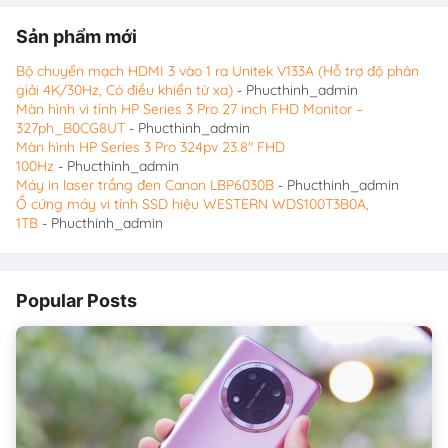
Sản phẩm mới
Bộ chuyển mạch HDMI 3 vào 1 ra Unitek V133A (Hỗ trợ độ phân
giải 4K/30Hz, Có điều khiển từ xa)
- Phucthinh_admin
Màn hình vi tính HP Series 3 Pro 27 inch FHD Monitor –
327ph_B0CG8UT
- Phucthinh_admin
Màn hình HP Series 3 Pro 324pv 23.8″ FHD
100Hz
- Phucthinh_admin
Máy in laser trắng đen Canon LBP6030B
- Phucthinh_admin
Ổ cứng máy vi tính SSD hiệu WESTERN WDS100T3B0A,
1TB
- Phucthinh_admin
Popular Posts