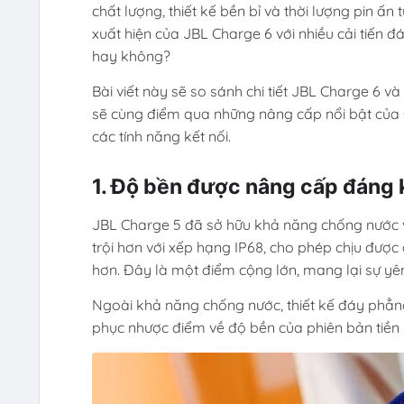
chất lượng, thiết kế bền bỉ và thời lượng pin ấn
xuất hiện của JBL Charge 6 với nhiều cải tiến đ
hay không?
Bài viết này sẽ so sánh chi tiết JBL Charge 6 v
sẽ cùng điểm qua những nâng cấp nổi bật của C
các tính năng kết nối.
1. Độ bền được nâng cấp đáng 
JBL Charge 5 đã sở hữu khả năng chống nước và
trội hơn với xếp hạng IP68, cho phép chịu được
hơn. Đây là một điểm cộng lớn, mang lại sự yên
Ngoài khả năng chống nước, thiết kế đáy phẳn
phục nhược điểm về độ bền của phiên bản tiền