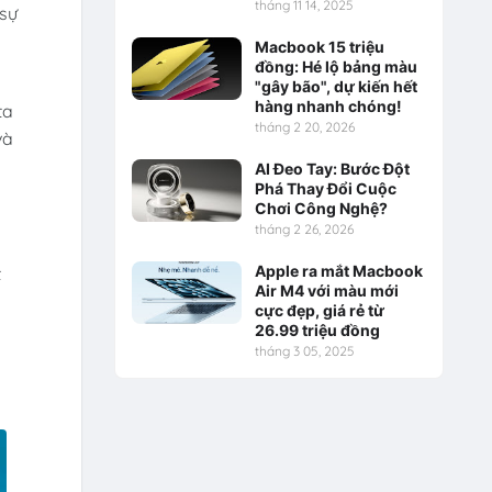
tháng 11 14, 2025
 sự
Macbook 15 triệu
đồng: Hé lộ bảng màu
"gây bão", dự kiến hết
hàng nhanh chóng!
ta
tháng 2 20, 2026
và
AI Đeo Tay: Bước Đột
Phá Thay Đổi Cuộc
Chơi Công Nghệ?
tháng 2 26, 2026
Apple ra mắt Macbook
t
Air M4 với màu mới
cực đẹp, giá rẻ từ
26.99 triệu đồng
tháng 3 05, 2025