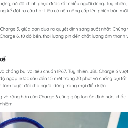
 tượng, nó đã chinh phục được rất nhiều người dùng. Tuy nhiên,
áng kể đặt ra câu hỏi: Liệu có nên nâng cấp lên phiên bản mới
à Charge 5, giúp bạn đưa ra quyết định sáng suốt nhất. Chúng 
harge 6, từ độ bền, thời lượng pin đến chất lượng âm thanh 
kể
 chống bụi với tiêu chuẩn IP67. Tuy nhiên, JBL Charge 6 vượ
 độ ngập nước sâu đến 1.5 mét trong 30 phút và chống bụi tốt
 tâm tuyệt đối cho người dùng trong mọi điều kiện.
g và rộng hơn của Charge 6 cũng giúp loa ổn định hơn, khắc
 nhiệm.