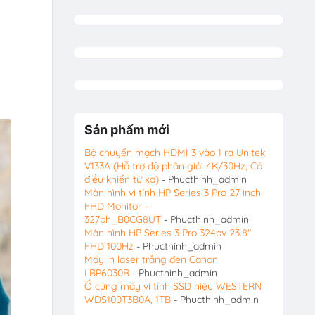
Sản phẩm mới
Bộ chuyển mạch HDMI 3 vào 1 ra Unitek
V133A (Hỗ trợ độ phân giải 4K/30Hz, Có
điều khiển từ xa)
- Phucthinh_admin
Màn hình vi tính HP Series 3 Pro 27 inch
FHD Monitor –
327ph_B0CG8UT
- Phucthinh_admin
Màn hình HP Series 3 Pro 324pv 23.8″
FHD 100Hz
- Phucthinh_admin
Máy in laser trắng đen Canon
LBP6030B
- Phucthinh_admin
Ổ cứng máy vi tính SSD hiệu WESTERN
WDS100T3B0A, 1TB
- Phucthinh_admin