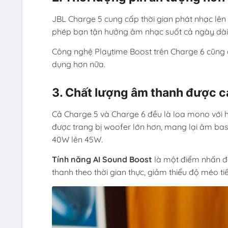
JBL Charge 5 cung cấp thời gian phát nhạc lên
phép bạn tận hưởng âm nhạc suốt cả ngày dài 
Công nghệ Playtime Boost trên Charge 6 cũng gó
dụng hơn nữa.
3. Chất lượng âm thanh được cả
Cả Charge 5 và Charge 6 đều là loa mono với h
được trang bị woofer lớn hơn, mang lại âm ba
40W lên 45W.
Tính năng AI Sound Boost
là một điểm nhấn đá
thanh theo thời gian thực, giảm thiểu độ méo 