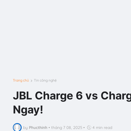
Trang chủ
Tin công nghệ
JBL Charge 6 vs Charg
Ngay!
by
Phucthinh
•
tháng 7 08, 2025
•
4 min read