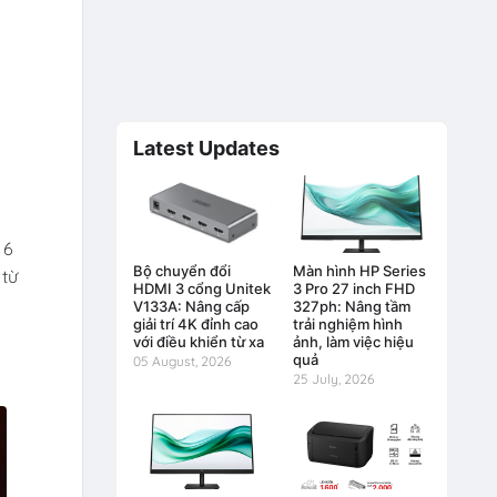
Latest Updates
 6
Bộ chuyển đổi
Màn hình HP Series
 từ
HDMI 3 cổng Unitek
3 Pro 27 inch FHD
V133A: Nâng cấp
327ph: Nâng tầm
giải trí 4K đỉnh cao
trải nghiệm hình
với điều khiển từ xa
ảnh, làm việc hiệu
quả
05 August, 2026
25 July, 2026