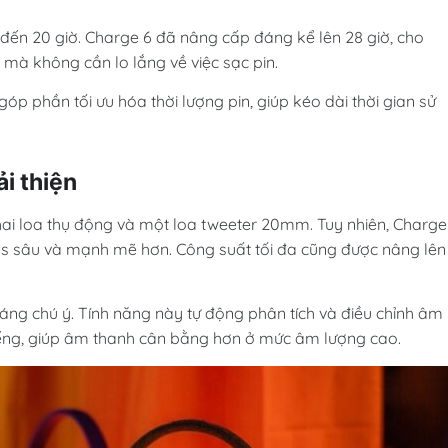
 đến 20 giờ. Charge 6 đã nâng cấp đáng kể lên 28 giờ, cho
mà không cần lo lắng về việc sạc pin.
p phần tối ưu hóa thời lượng pin, giúp kéo dài thời gian sử
i thiện
ai loa thụ động và một loa tweeter 20mm. Tuy nhiên, Charge
ss sâu và mạnh mẽ hơn. Công suất tối đa cũng được nâng lên
ng chú ý. Tính năng này tự động phân tích và điều chỉnh âm
tiếng, giúp âm thanh cân bằng hơn ở mức âm lượng cao.