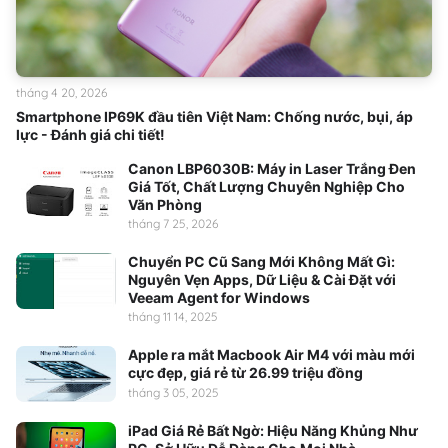
tháng 4 20, 2026
Smartphone IP69K đầu tiên Việt Nam: Chống nước, bụi, áp
lực - Đánh giá chi tiết!
Canon LBP6030B: Máy in Laser Trắng Đen
Giá Tốt, Chất Lượng Chuyên Nghiệp Cho
Văn Phòng
tháng 7 25, 2026
Chuyển PC Cũ Sang Mới Không Mất Gì:
Nguyên Vẹn Apps, Dữ Liệu & Cài Đặt với
Veeam Agent for Windows
tháng 11 14, 2025
Apple ra mắt Macbook Air M4 với màu mới
cực đẹp, giá rẻ từ 26.99 triệu đồng
tháng 3 05, 2025
iPad Giá Rẻ Bất Ngờ: Hiệu Năng Khủng Như