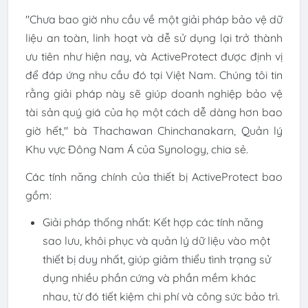
"Chưa bao giờ nhu cầu về một giải pháp bảo vệ dữ
liệu an toàn, linh hoạt và dễ sử dụng lại trở thành
ưu tiên như hiện nay, và ActiveProtect được định vị
để đáp ứng nhu cầu đó tại Việt Nam. Chúng tôi tin
rằng giải pháp này sẽ giúp doanh nghiệp bảo vệ
tài sản quý giá của họ một cách dễ dàng hơn bao
giờ hết," bà Thachawan Chinchanakarn, Quản lý
Khu vực Đông Nam Á của Synology, chia sẻ.
Các tính năng chính của thiết bị ActiveProtect bao
gồm:
Giải pháp thống nhất: Kết hợp các tính năng
sao lưu, khôi phục và quản lý dữ liệu vào một
thiết bị duy nhất, giúp giảm thiểu tình trạng sử
dụng nhiều phần cứng và phần mềm khác
nhau, từ đó tiết kiệm chi phí và công sức bảo trì.