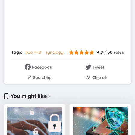
Tags:
bảo mật
synology
4.9
/
50
rates
Facebook
Tweet
Sao chép
Chia sẻ
You might like