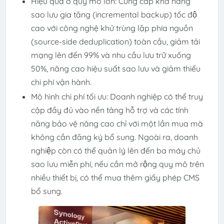
Hiệu quả ở quy mô lớn: Cung cấp khả năng
sao lưu gia tăng (incremental backup) tốc độ
cao với công nghệ khử trùng lặp phía nguồn
(source-side deduplication) toàn cầu, giảm tải
mạng lên đến 99% và nhu cầu lưu trữ xuống
50%, nâng cao hiệu suất sao lưu và giảm thiểu
chi phí vận hành.
Mô hình chi phí tối ưu: Doanh nghiệp có thể truy
cập đầy đủ vào nền tảng hỗ trợ và các tính
năng bảo vệ nâng cao chỉ với một lần mua mà
không cần đăng ký bổ sung. Ngoài ra, doanh
nghiệp còn có thể quản lý lên đến ba máy chủ
sao lưu miễn phí, nếu cần mở rộng quy mô trên
nhiều thiết bị, có thể mua thêm giấy phép CMS
bổ sung.