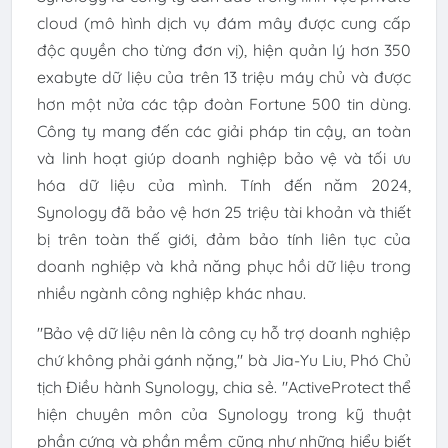
cloud (mô hình dịch vụ đám mây được cung cấp
độc quyền cho từng đơn vị), hiện quản lý hơn 350
exabyte dữ liệu của trên 13 triệu máy chủ và được
hơn một nửa các tập đoàn Fortune 500 tin dùng.
Công ty mang đến các giải pháp tin cậy, an toàn
và linh hoạt giúp doanh nghiệp bảo vệ và tối ưu
hóa dữ liệu của mình. Tính đến năm 2024,
Synology đã bảo vệ hơn 25 triệu tài khoản và thiết
bị trên toàn thế giới, đảm bảo tính liên tục của
doanh nghiệp và khả năng phục hồi dữ liệu trong
nhiều ngành công nghiệp khác nhau.
"Bảo vệ dữ liệu nên là công cụ hỗ trợ doanh nghiệp
chứ không phải gánh nặng," bà Jia-Yu Liu, Phó Chủ
tịch Điều hành Synology, chia sẻ. "ActiveProtect thể
hiện chuyên môn của Synology trong kỹ thuật
phần cứng và phần mềm cũng như những hiểu biết