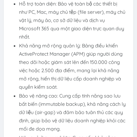
Hỗ trợ toàn diện: Bảo vệ toàn bộ các thiết bị
như PC, Mac, máy chủ tệp (file server), máy chủ
vật lý, máy ảo, cơ sở dữ liệu và dịch vụ
Microsoft 365 qua một giao diện trực quan duy
nhất.
Khả năng mở rộng quản lý: Bảng điều khiển
ActiveProtect Manager (APM) giúp người dùng
theo dõi hoặc giám sát lên đến 150.000 công
việc hoặc 2.500 địa điểm, mang lại khả năng
mở rộng, hiển thị dữ liệu cấp doanh nghiệp và
quyền kiểm soát.
Bảo vệ nâng cao: Cung cấp tính năng sao lưu
bất biến (immutable backup), khả năng cách ly
dữ liệu (air-gap) và đảm bảo tuân thủ các quy
định, giúp bảo vệ dữ liệu doanh nghiệp khỏi các
mối đe dọa mạng.