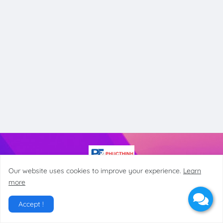
Our website uses cookies to improve your experience.
Learn
CÔNG TY TNHH CÔNG NGHỆ PHÚC THỊNH
more
Địa chỉ: 68 Ba cu, Phường 1, Thành phố Vũng Tàu
Hotline/Zalo: 0918.004.287
Accept !
Email: phucthinhcomputervt@gmail.com