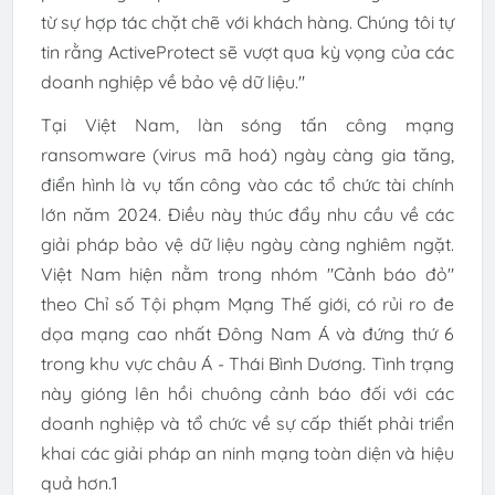
từ sự hợp tác chặt chẽ với khách hàng. Chúng tôi tự
tin rằng ActiveProtect sẽ vượt qua kỳ vọng của các
doanh nghiệp về bảo vệ dữ liệu."
Tại Việt Nam, làn sóng tấn công mạng
ransomware (virus mã hoá) ngày càng gia tăng,
điển hình là vụ tấn công vào các tổ chức tài chính
lớn năm 2024. Điều này thúc đẩy nhu cầu về các
giải pháp bảo vệ dữ liệu ngày càng nghiêm ngặt.
Việt Nam hiện nằm trong nhóm "Cảnh báo đỏ"
theo Chỉ số Tội phạm Mạng Thế giới, có rủi ro đe
dọa mạng cao nhất Đông Nam Á và đứng thứ 6
trong khu vực châu Á - Thái Bình Dương. Tình trạng
này gióng lên hồi chuông cảnh báo đối với các
doanh nghiệp và tổ chức về sự cấp thiết phải triển
khai các giải pháp an ninh mạng toàn diện và hiệu
quả hơn.1