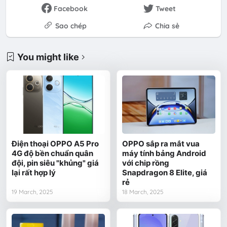
Facebook
Tweet
Sao chép
Chia sẻ
You might like
Điện thoại OPPO A5 Pro
OPPO sắp ra mắt vua
4G độ bền chuẩn quân
máy tính bảng Android
đội, pin siêu "khủng" giá
với chip rồng
lại rất hợp lý
Snapdragon 8 Elite, giá
rẻ
19 March, 2025
18 March, 2025