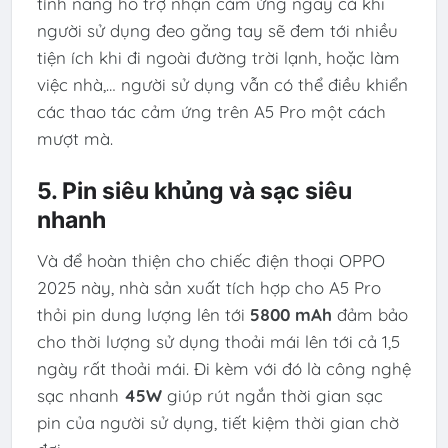
tính năng hỗ trợ nhận cảm ứng ngay cả khi
người sử dụng đeo găng tay sẽ đem tới nhiều
tiện ích khi đi ngoài đường trời lạnh, hoặc làm
việc nhà,… người sử dụng vẫn có thể điều khiển
các thao tác cảm ứng trên A5 Pro một cách
mượt mà.
5. Pin siêu khủng và sạc siêu
nhanh
Và để hoàn thiện cho chiếc điện thoại OPPO
2025 này, nhà sản xuất tích hợp cho A5 Pro
thỏi pin dung lượng lên tới
5800 mAh
đảm bảo
cho thời lượng sử dụng thoải mái lên tới cả 1,5
ngày rất thoải mái. Đi kèm với đó là công nghệ
sạc nhanh
45W
giúp rút ngắn thời gian sạc
pin của người sử dụng, tiết kiệm thời gian chờ