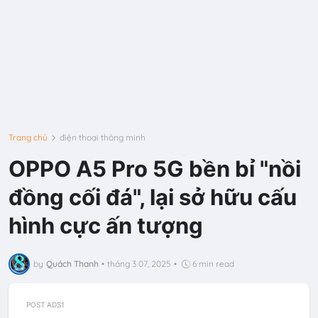
Trang chủ
điện thoại thông minh
OPPO A5 Pro 5G bền bỉ "nồi
đồng cối đá", lại sở hữu cấu
hình cực ấn tượng
by
Quách Thanh
•
tháng 3 07, 2025
•
6 min read
POST ADS1