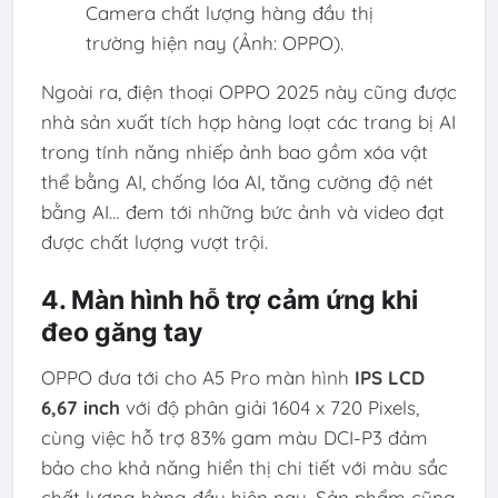
Camera chất lượng hàng đầu thị
trường hiện nay (Ảnh: OPPO).
Ngoài ra, điện thoại OPPO 2025 này cũng được
nhà sản xuất tích hợp hàng loạt các trang bị AI
trong tính năng nhiếp ảnh bao gồm xóa vật
thể bằng AI, chống lóa AI, tăng cường độ nét
bằng AI… đem tới những bức ảnh và video đạt
được chất lượng vượt trội.
4. Màn hình hỗ trợ cảm ứng khi
đeo găng tay
OPPO đưa tới cho A5 Pro màn hình
IPS LCD
6,67 inch
với độ phân giải 1604 x 720 Pixels,
cùng việc hỗ trợ 83% gam màu DCI-P3 đảm
bảo cho khả năng hiển thị chi tiết với màu sắc
chất lượng hàng đầu hiện nay. Sản phẩm cũng