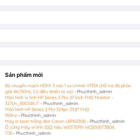
Sản phẩm mới
Bộ chuyển mạch HDMI 3 vào 1 ra Unitek V133A (Hỗ trợ độ phân
giải 4K/30Hz, Có điều khiển từ xa)
- Phucthinh_admin
Màn hình vi tính HP Series 3 Pro 27 inch FHD Monitor –
327ph_B0CG8UT
- Phucthinh_admin
Màn hình HP Series 3 Pro 324pv 23.8″ FHD
100Hz
- Phucthinh_admin
Máy in laser trắng đen Canon LBP6030B
- Phucthinh_admin
Ổ cứng máy vi tính SSD hiệu WESTERN WDS100T3B0A,
1TB
- Phucthinh_admin