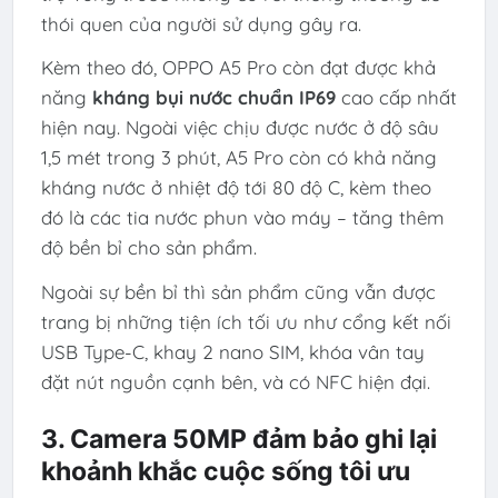
thói quen của người sử dụng gây ra.
Kèm theo đó, OPPO A5 Pro còn đạt được khả
năng
kháng bụi nước chuẩn IP69
cao cấp nhất
hiện nay. Ngoài việc chịu được nước ở độ sâu
1,5 mét trong 3 phút, A5 Pro còn có khả năng
kháng nước ở nhiệt độ tới 80 độ C, kèm theo
đó là các tia nước phun vào máy – tăng thêm
độ bền bỉ cho sản phẩm.
Ngoài sự bền bỉ thì sản phẩm cũng vẫn được
trang bị những tiện ích tối ưu như cổng kết nối
USB Type-C, khay 2 nano SIM, khóa vân tay
đặt nút nguồn cạnh bên, và có NFC hiện đại.
3. Camera 50MP đảm bảo ghi lại
khoảnh khắc cuộc sống tôi ưu