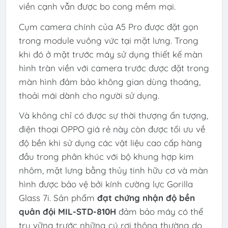
viền cạnh vẫn được bo cong mềm mại.
Cụm camera chính của A5 Pro được đặt gọn
trong module vuông vức tại mặt lưng. Trong
khi đó ở mặt trước máy sử dụng thiết kế màn
hình tràn viền với camera trước được đặt trong
màn hình đảm bảo không gian dùng thoáng,
thoải mái dành cho người sử dụng.
Và không chỉ có được sự thời thượng ấn tượng,
điện thoại OPPO giá rẻ này còn được tối ưu về
độ bền khi sử dụng các vật liệu cao cấp hàng
đầu trong phân khúc với bộ khung hợp kim
nhôm, mặt lưng bằng thủy tinh hữu cơ và màn
hình được bảo vệ bởi kính cường lực Gorilla
Glass 7i. Sản phẩm
đạt chứng nhận độ bền
quân đội MIL-STD-810H
đảm bảo máy có thể
trụ vững trước những cú rơi thông thường do