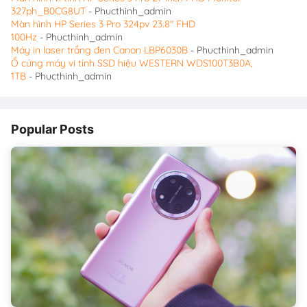
327ph_B0CG8UT
- Phucthinh_admin
Màn hình HP Series 3 Pro 324pv 23.8″ FHD
100Hz
- Phucthinh_admin
Máy in laser trắng đen Canon LBP6030B
- Phucthinh_admin
Ổ cứng máy vi tính SSD hiệu WESTERN WDS100T3B0A,
1TB
- Phucthinh_admin
Popular Posts