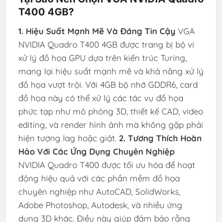
T400 4GB?
1. Hiệu Suất Mạnh Mẽ Và Đáng Tin Cậy
VGA
NVIDIA Quadro T400 4GB được trang bị bộ vi
xử lý đồ họa GPU dựa trên kiến trúc Turing,
mang lại hiệu suất mạnh mẽ và khả năng xử lý
đồ họa vượt trội. Với 4GB bộ nhớ GDDR6, card
đồ họa này có thể xử lý các tác vụ đồ họa
phức tạp như mô phỏng 3D, thiết kế CAD, video
editing, và render hình ảnh mà không gặp phải
hiện tượng lag hoặc giật.
2. Tương Thích Hoàn
Hảo Với Các Ứng Dụng Chuyên Nghiệp
NVIDIA Quadro T400 được tối ưu hóa để hoạt
động hiệu quả với các phần mềm đồ họa
chuyên nghiệp như AutoCAD, SolidWorks,
Adobe Photoshop, Autodesk, và nhiều ứng
dụng 3D khác. Điều này giúp đảm bảo rằng