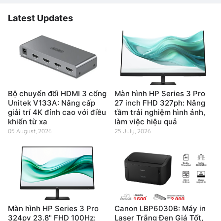
Latest Updates
Bộ chuyển đổi HDMI 3 cổng
Màn hình HP Series 3 Pro
Unitek V133A: Nâng cấp
27 inch FHD 327ph: Nâng
giải trí 4K đỉnh cao với điều
tầm trải nghiệm hình ảnh,
khiển từ xa
làm việc hiệu quả
05 August, 2026
25 July, 2026
Màn hình HP Series 3 Pro
Canon LBP6030B: Máy in
324pv 23.8" FHD 100Hz:
Laser Trắng Đen Giá Tốt,