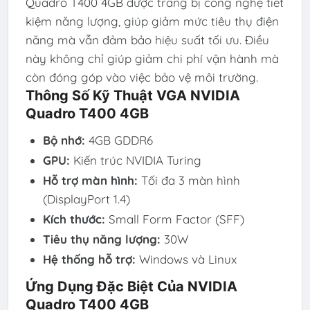
Quadro T400 4GB được trang bị công nghệ tiết
kiệm năng lượng, giúp giảm mức tiêu thụ điện
năng mà vẫn đảm bảo hiệu suất tối ưu. Điều
này không chỉ giúp giảm chi phí vận hành mà
còn đóng góp vào việc bảo vệ môi trường.
Thông Số Kỹ Thuật VGA NVIDIA
Quadro T400 4GB
Bộ nhớ:
4GB GDDR6
GPU:
Kiến trúc NVIDIA Turing
Hỗ trợ màn hình:
Tối đa 3 màn hình
(DisplayPort 1.4)
Kích thước:
Small Form Factor (SFF)
Tiêu thụ năng lượng:
30W
Hệ thống hỗ trợ:
Windows và Linux
Ứng Dụng Đặc Biệt Của NVIDIA
Quadro T400 4GB