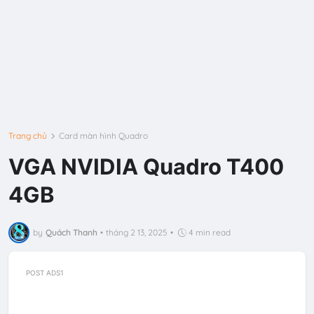
Trang chủ
Card màn hình Quadro
VGA NVIDIA Quadro T400
4GB
by
Quách Thanh
•
tháng 2 13, 2025
•
4 min read
POST ADS1