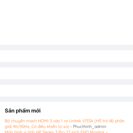
Sản phẩm mới
Bộ chuyển mạch HDMI 3 vào 1 ra Unitek V133A (Hỗ trợ độ phân
giải 4K/30Hz, Có điều khiển từ xa)
- Phucthinh_admin
Màn hình vi tính HP Series 3 Pro 27 inch FHD Monitor –