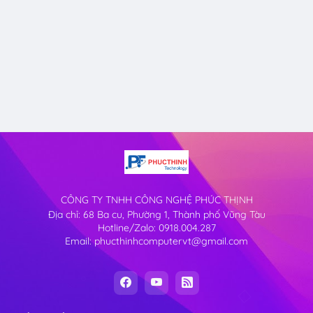
CÔNG TY TNHH CÔNG NGHỆ PHÚC THỊNH
Địa chỉ: 68 Ba cu, Phường 1, Thành phố Vũng Tàu
Hotline/Zalo: 0918.004.287
Email: phucthinhcomputervt@gmail.com