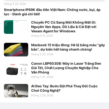
tháng 4 20, 2026
Smartphone IP69K đầu tiên Việt Nam: Chống nước, bụi, áp
lực - Đánh giá chi tiết!
Chuyển PC Cũ Sang Mới Không Mất Gì:
Nguyên Vẹn Apps, Dữ Liệu & Cài Đặt với
Veeam Agent for Windows
tháng 11 14, 2025
Macbook 15 triệu đồng: Hé lộ bảng màu "gây
bão", dự kiến hết hàng nhanh chóng!
tháng 2 20, 2026
Canon LBP6030B: Máy in Laser Trắng Đen
Giá Tốt, Chất Lượng Chuyên Nghiệp Cho
Văn Phòng
tháng 7 25, 2026
AI Đeo Tay: Bước Đột Phá Thay Đổi Cuộc
Chơi Công Nghệ?
tháng 2 26, 2026