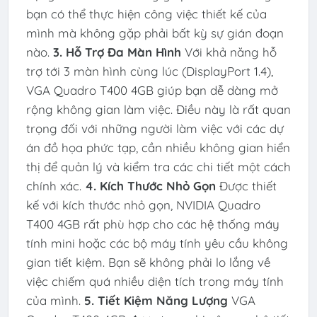
bạn có thể thực hiện công việc thiết kế của
mình mà không gặp phải bất kỳ sự gián đoạn
nào.
3. Hỗ Trợ Đa Màn Hình
Với khả năng hỗ
trợ tới 3 màn hình cùng lúc (DisplayPort 1.4),
VGA Quadro T400 4GB giúp bạn dễ dàng mở
rộng không gian làm việc. Điều này là rất quan
trọng đối với những người làm việc với các dự
án đồ họa phức tạp, cần nhiều không gian hiển
thị để quản lý và kiểm tra các chi tiết một cách
chính xác.
4. Kích Thước Nhỏ Gọn
Được thiết
kế với kích thước nhỏ gọn, NVIDIA Quadro
T400 4GB rất phù hợp cho các hệ thống máy
tính mini hoặc các bộ máy tính yêu cầu không
gian tiết kiệm. Bạn sẽ không phải lo lắng về
việc chiếm quá nhiều diện tích trong máy tính
của mình.
5. Tiết Kiệm Năng Lượng
VGA